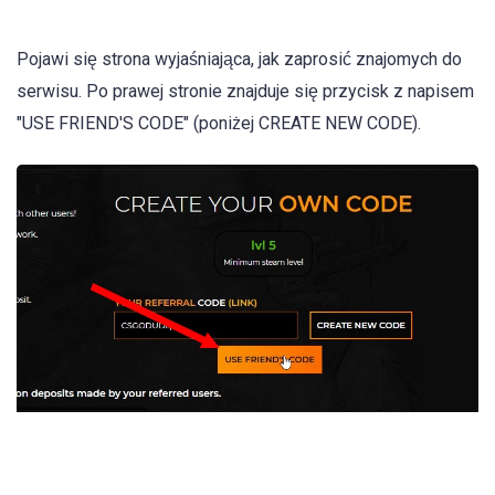
Pojawi się strona wyjaśniająca, jak zaprosić znajomych do
serwisu. Po prawej stronie znajduje się przycisk z napisem
"USE FRIEND'S CODE" (poniżej CREATE NEW CODE).