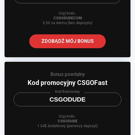
Użyj kodu :
CSGODUDECOM
0,50 za darmo (bez depozytu)
ZDOBĄDŹ MÓJ BONUS
Bonus powitalny
Kod promocyjny CSGOFast
Kod Bonusowy
CSGODUDE
Użyj kodu :
CSGODUDE
1.54$ dodatkowy (pierwszy depozyt)