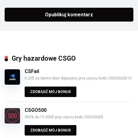
Gry hazardowe CSGO
CSFail
0.20$ za darmo (bez depozytu) przy użyciu kodu CSGODUDE10
ZDOBĄDŹ MÓJ BONUS
CSGO500
300% do 15 000$ przy użyciu kodu CSGODUDE
ZDOBĄDŹ MÓJ BONUS