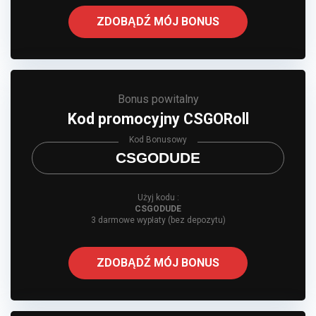
ZDOBĄDŹ MÓJ BONUS
Bonus powitalny
Kod promocyjny CSGORoll
Kod Bonusowy
CSGODUDE
Użyj kodu :
CSGODUDE
3 darmowe wypłaty (bez depozytu)
ZDOBĄDŹ MÓJ BONUS