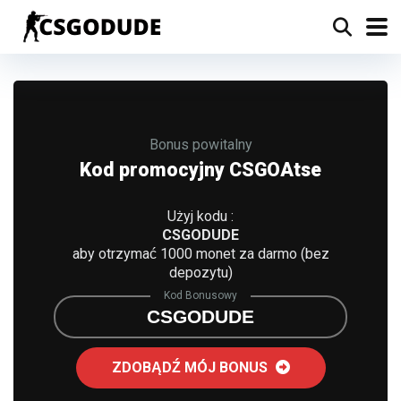
Bonus powitalny
Kod promocyjny CSGOAtse
Użyj kodu :
CSGODUDE
aby otrzymać 1000 monet za darmo (bez
depozytu)
Kod Bonusowy
CSGODUDE
ZDOBĄDŹ MÓJ BONUS