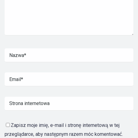
Zapisz moje imię, e-mail i stronę internetową w tej
przeglądarce, aby następnym razem móc komentować.