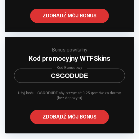
ZDOBĄDŹ MÓJ BONUS
Bonus powitalny
Kod promocyjny WTFSkins
Kod Bonusowy
CSGODUDE
Użyj kodu :
CSGODUDE
aby otrzymać 0,25 gemów za darmo
(bez depozytu)
ZDOBĄDŹ MÓJ BONUS