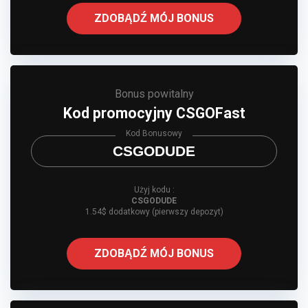
ZDOBĄDŹ MÓJ BONUS
Bonus powitalny
Kod promocyjny CSGOFast
Kod Bonusowy
CSGODUDE
Użyj kodu :
CSGODUDE
1.54$ dodatkowy (pierwszy depozyt)
ZDOBĄDŹ MÓJ BONUS