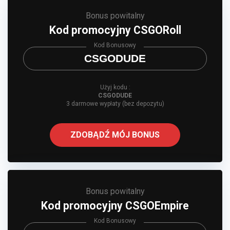
Bonus powitalny
Kod promocyjny CSGORoll
Kod Bonusowy
CSGODUDE
Użyj kodu :
CSGODUDE
3 darmowe wypłaty (bez depozytu)
ZDOBĄDŹ MÓJ BONUS
Bonus powitalny
Kod promocyjny CSGOEmpire
Kod Bonusowy