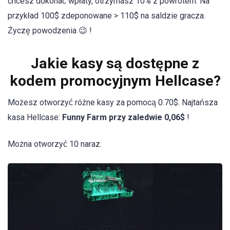
chcesz dokonać wpłaty, otrzymasz 10% z powrotem. Na
przykład 100$ zdeponowane > 110$ na saldzie gracza.
Życzę powodzenia 😉 !
Jakie kasy są dostępne z
kodem promocyjnym Hellcase?
Możesz otworzyć różne kasy za pomocą 0.70$. Najtańsza
kasa Hellcase:
Funny Farm przy zaledwie 0,06$
!
Można otworzyć 10 naraz.