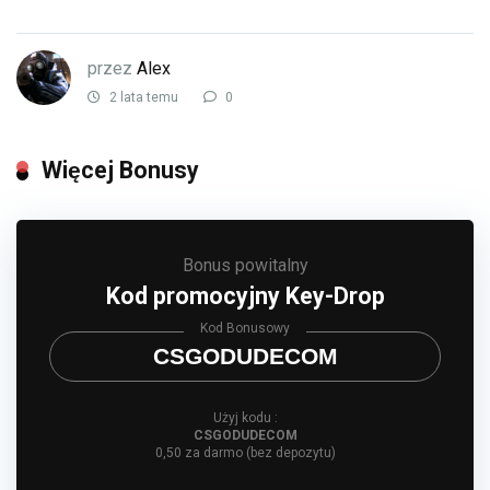
przez
Alex
2 lata temu
0
Więcej Bonusy
Bonus powitalny
Kod promocyjny Key-Drop
Kod Bonusowy
CSGODUDECOM
Użyj kodu :
CSGODUDECOM
0,50 za darmo (bez depozytu)