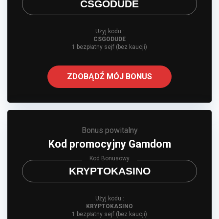
CSGODUDE
Użyj kodu :
CSGODUDE
1 bezpłatny sejf (bez kaucji)
ZDOBĄDŹ MÓJ BONUS
Bonus powitalny
Kod promocyjny Gamdom
Kod Bonusowy
KRYPTOKASINO
Użyj kodu :
KRYPTOKASINO
1 bezpłatny sejf (bez kaucji)