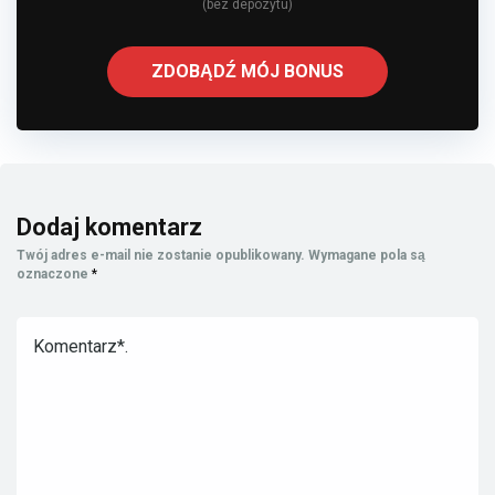
(bez depozytu)
ZDOBĄDŹ MÓJ BONUS
Dodaj komentarz
Twój adres e-mail nie zostanie opublikowany.
Wymagane pola są
oznaczone
*