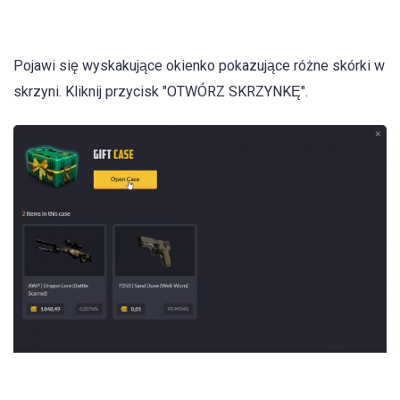
Pojawi się wyskakujące okienko pokazujące różne skórki w
skrzyni. Kliknij przycisk "OTWÓRZ SKRZYNKĘ".