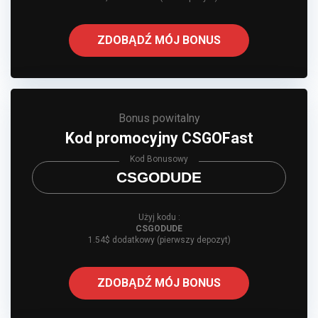
ZDOBĄDŹ MÓJ BONUS
Bonus powitalny
Kod promocyjny CSGOFast
Kod Bonusowy
CSGODUDE
Użyj kodu :
CSGODUDE
1.54$ dodatkowy (pierwszy depozyt)
ZDOBĄDŹ MÓJ BONUS