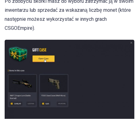
Po zdobyciu skórki masz do wyboru zatrzymać ją w swoim
inwentarzu lub sprzedać za wskazaną liczbę monet (które
następnie możesz wykorzystać w innych grach
CSGOEmpire).