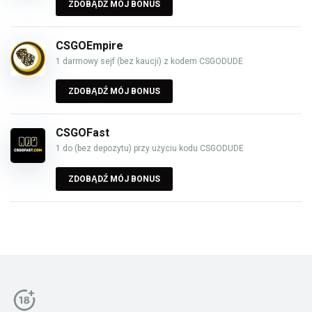
ZDOBĄDŹ MÓJ BONUS
CSGOEmpire
1 darmowy sejf (bez kaucji) z kodem CSGODUDE
ZDOBĄDŹ MÓJ BONUS
CSGOFast
1 do (bez depozytu) przy użyciu kodu CSGODUDE
ZDOBĄDŹ MÓJ BONUS