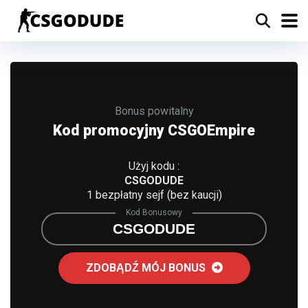
Bonus powitalny
Kod promocyjny CSGOEmpire
Użyj kodu :
CSGODUDE
1 bezpłatny sejf (bez kaucji)
Kod Bonusowy
CSGODUDE
ZDOBĄDŹ MÓJ BONUS