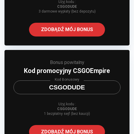
Użyj kodu :
CSGODUDE
3 darmowe wypłaty (bez depozytu)
ZDOBĄDŹ MÓJ BONUS
Bonus powitalny
Kod promocyjny CSGOEmpire
Kod Bonusowy
CSGODUDE
Użyj kodu :
CSGODUDE
1 bezpłatny sejf (bez kaucji)
ZDOBĄDŹ MÓJ BONUS