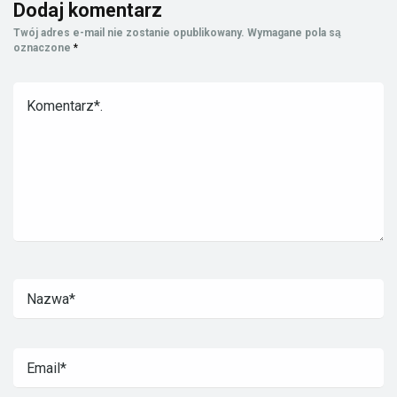
Dodaj komentarz
Twój adres e-mail nie zostanie opublikowany.
Wymagane pola są
oznaczone
*