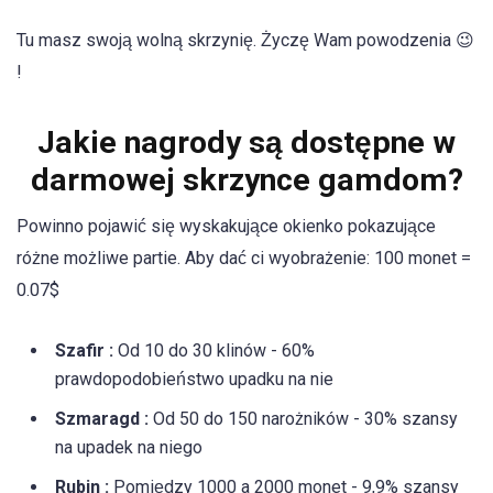
Tu masz swoją wolną skrzynię. Życzę Wam powodzenia 😉
!
Jakie nagrody są dostępne w
darmowej skrzynce gamdom?
Powinno pojawić się wyskakujące okienko pokazujące
różne możliwe partie. Aby dać ci wyobrażenie: 100 monet =
0.07$
Szafir :
Od 10 do 30 klinów - 60%
prawdopodobieństwo upadku na nie
Szmaragd :
Od 50 do 150 narożników - 30% szansy
na upadek na niego
Rubin :
Pomiędzy 1000 a 2000 monet - 9,9% szansy