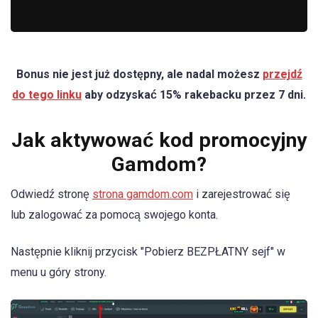
Bonus nie jest już dostępny, ale nadal możesz
przejdź
do tego linku
aby odzyskać 15% rakebacku przez 7 dni.
Jak aktywować kod promocyjny
Gamdom?
Odwiedź stronę
strona gamdom.com
i zarejestrować się
lub zalogować za pomocą swojego konta.
Następnie kliknij przycisk "Pobierz BEZPŁATNY sejf" w
menu u góry strony.