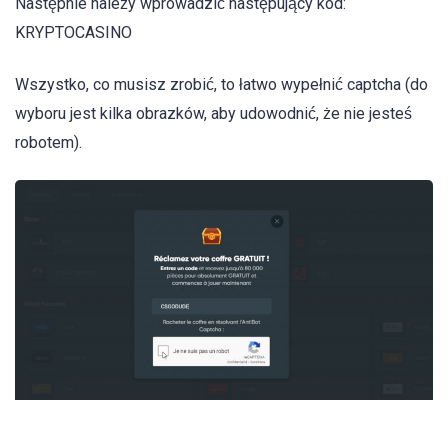
Następnie należy wprowadzić następujący kod:
KRYPTOCASINO
Wszystko, co musisz zrobić, to łatwo wypełnić captcha (do
wyboru jest kilka obrazków, aby udowodnić, że nie jesteś
robotem).