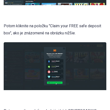
Potom kliknite na položku "Claim your FREE safe deposit
box", ako je znázornené na obrázku nižšie.