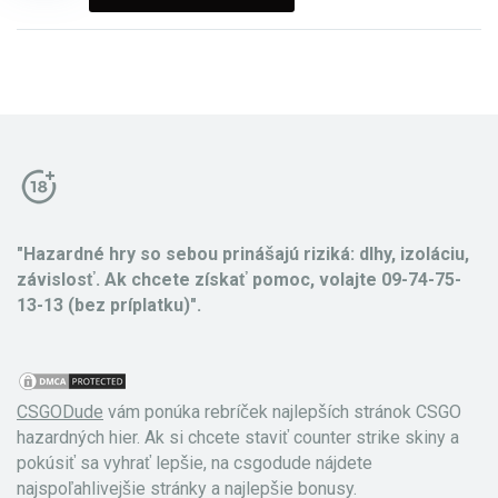
"Hazardné hry so sebou prinášajú riziká: dlhy, izoláciu,
závislosť. Ak chcete získať pomoc, volajte 09-74-75-
13-13 (bez príplatku)".
CSGODude
vám ponúka rebríček najlepších stránok CSGO
hazardných hier. Ak si chcete staviť counter strike skiny a
pokúsiť sa vyhrať lepšie, na csgodude nájdete
najspoľahlivejšie stránky a najlepšie bonusy.