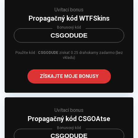
Uvítací bonus
Propagačný kód WTFSkins
Bonusový kód
CSGODUDE
Použite kód :
CSGODUDE
získať 0.25 drahokamy zadarmo (bez
vkladu)
ZÍSKAJTE MOJE BONUSY
Uvítací bonus
Propagačný kód CSGOAtse
Bonusový kód
CSGODUDE