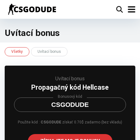
Uvítací bonus
Všetky
Uvítací bonus
Uvítací bonus
Propagačný kód Hellcase
Bonusový kód
CSGODUDE
Použite kód :
CSGODUDE
získať 0.70$ zadarmo (bez vkladu)