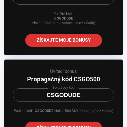
Použite kód :
CSGODUDE
získať 1000 mincí zadarmo (bez vkladu)
ZÍSKAJTE MOJE BONUSY
Uvítací bonus
Propagačný kód CSGO500
Bonusový kód
CSGODUDE
Použite kód :
CSGODUDE
získať 500 BUX zadarmo (bez vkladu)