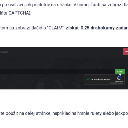
 pozvať svojich priateľov na stránku. V hornej časti sa zobrazí tl
lňte CAPTCHA).
tom sa zobrazí tlačidlo "CLAIM".
získať 0.25 drahokamy zada
 použiť na celej stránke, napríklad na hranie rulety alebo jackpo