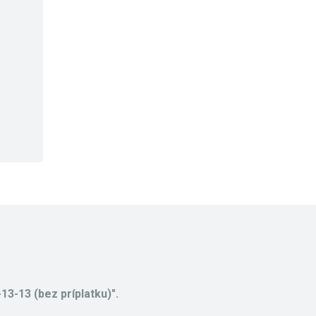
13-13 (bez príplatku)".