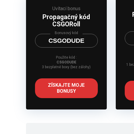
Uvítací bonus
Propagačný kód
CSGORoll
Bonusový kód
CSGODUDE
Použite kód :
CSGODUDE
1 be
3 bezplatné boxy (bez zálohy)
ZÍSKAJTE MOJE
BONUSY