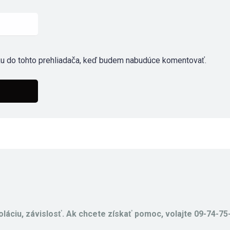
ku do tohto prehliadača, keď budem nabudúce komentovať.
zoláciu, závislosť. Ak chcete získať pomoc, volajte 09-74-75-