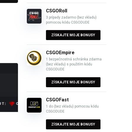
CSGORoll
3 prípady zadarmo (bez vkladu)
pomocou kódu CSGODUDE
ZÍSKAJTE MOJE BONUSY
CSGOEmpire
1 bezpečnostná schránka zdarma
(bez vkladu) s použitím kódu
CSGODUDE
ZÍSKAJTE MOJE BONUSY
CSGOFast
1 do (bez vkladu) pomocou kódu
CSGODUDE
ZÍSKAJTE MOJE BONUSY