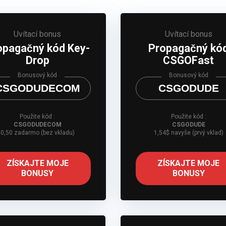
Uvítací bonus
Uvítací bonus
opagačný kód Key-
Propagačný kó
Drop
CSGOFast
Bonusový kód
Bonusový kód
CSGODUDECOM
CSGODUDE
Použite kód :
Použite kód :
CSGODUDECOM
CSGODUDE
0,50 zadarmo (bez vkladu)
1,54$ navyše (prvý vklad)
ZÍSKAJTE MOJE
ZÍSKAJTE MOJE
BONUSY
BONUSY