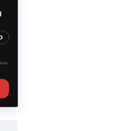
d
O
ránka