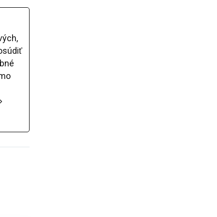
vých,
osúdiť
obné
omo