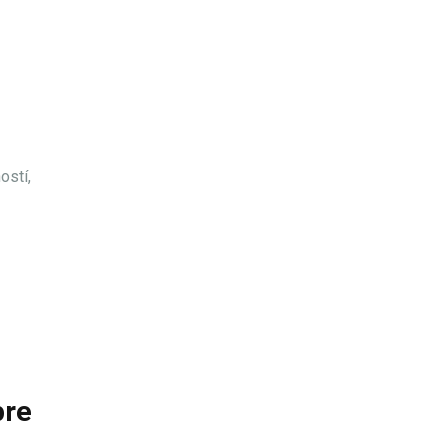
ostí,
pre