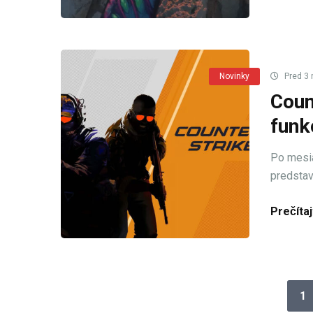
Novinky
Pred 3 
Coun
funk
Po mesia
predstav
Prečítaj
1