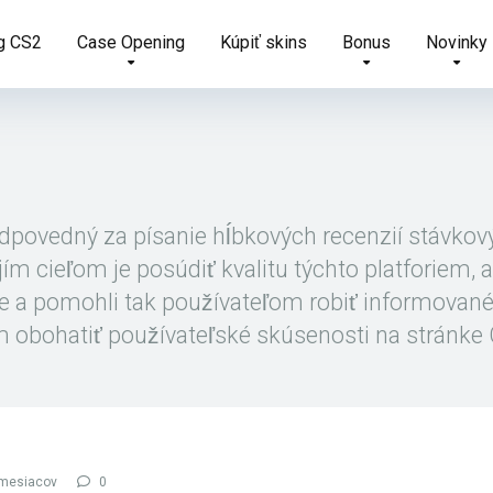
g CS2
Case Opening
Kúpiť skins
Bonus
Novinky
povedný za písanie hĺbkových recenzií stávkov
ím cieľom je posúdiť kvalitu týchto platforiem,
e a pomohli tak používateľom robiť informované
ím obohatiť používateľské skúsenosti na strán
 mesiacov
0