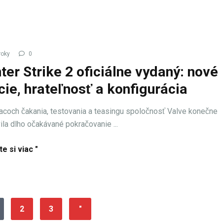
roky
0
ter Strike 2 oficiálne vydaný: nové
cie, hrateľnosť a konfigurácia
coch čakania, testovania a teasingu spoločnosť Valve konečne
ila dlho očakávané pokračovanie ...
te si viac "
2
3
"