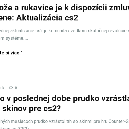
ože a rukavice je k dispozícii zmlu
ne: Aktualizácia cs2
dnej aktualizácie cs2 je komunita svedkom skutočnej revolúcie 
 systéme. ...
te si viac "
rok
0
o v poslednej dobe prudko vzrástl
 skinov pre cs2?
ných mesiacoch prudko vzrástol trh so skinmi pre hru Counter-St
ffensive (CS2).