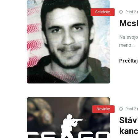
Celebrity
Pred 2 
Mcsk
Na svojo
meno ...
Prečítaj
Novinky
Pred 2 
Stáv
kanc