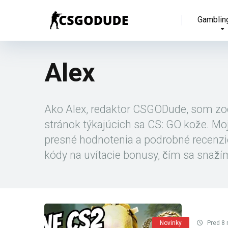
Gamblin
Alex
Ako Alex, redaktor CSGODude, som zod
stránok týkajúcich sa CS: GO kože. Moj
presné hodnotenia a podrobné recenzi
kódy na uvítacie bonusy, čím sa snaž
Novinky
Pred 8