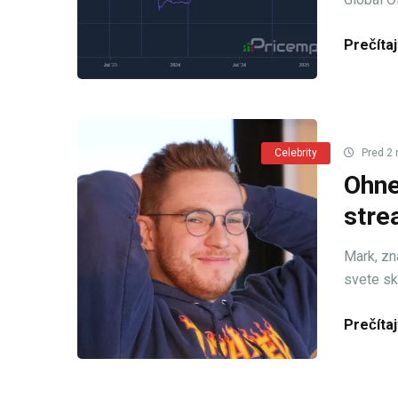
Prečítaj
Celebrity
Pred 2 
Ohne
stre
Mark, zn
svete ski
Prečítaj