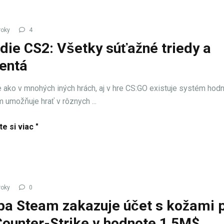
roky
4
die CS2: Všetky súťažné triedy a
entá
ako v mnohých iných hrách, aj v hre CS:GO existuje systém hodn
m umožňuje hrať v rôznych ...
te si viac "
roky
0
ba Steam zakazuje účet s kožami 
Counter-Strike v hodnote 1,5M$