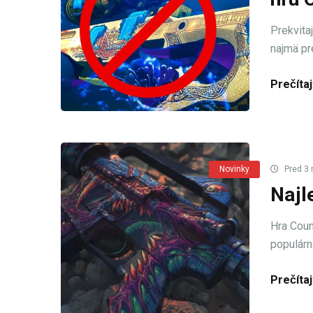
Prekvita
najmä pre
Prečítaj
Novinky
Pred 3 
Najl
Hra Coun
populárna
Prečítaj