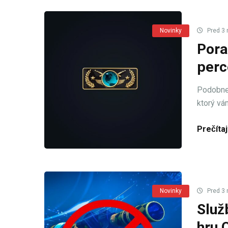
Novinky
Pred 3 
Pora
perc
Podobne 
ktorý vá
Prečítaj
Novinky
Pred 3 
Služ
hru 