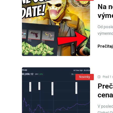
Na n
výme
Od posle
výmennom
Prečítaj
Novinky
Pred 1 
Preč
cena
V posled
Global O