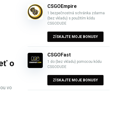
CSGOEmpire
1 bezpečnostná schránka zdarma
(bez vkladu) s použitím kódu
CSGODUDE
ZÍSKAJTE MOJE BONUSY
CSGOFast
eť o
1 do (bez vkladu) pomocou kódu
CSGODUDE
ZÍSKAJTE MOJE BONUSY
vou vo