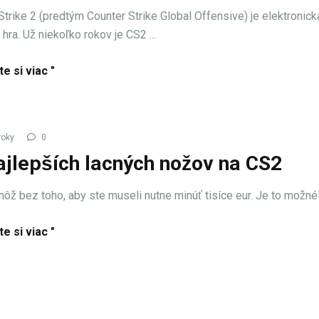
Strike 2 (predtým Counter Strike Global Offensive) je elektronick
hra. Už niekoľko rokov je CS2 ...
te si viac "
roky
0
ajlepších lacných nožov na CS2
ôž bez toho, aby ste museli nutne minúť tisíce eur. Je to možné! T
te si viac "