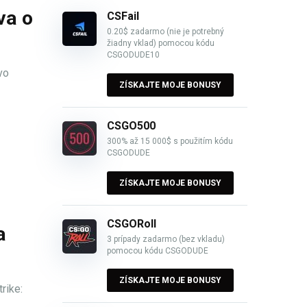
va o
CSFail
0.20$ zadarmo (nie je potrebný
žiadny vklad) pomocou kódu
CSGODUDE10
vo
ZÍSKAJTE MOJE BONUSY
CSGO500
300% až 15 000$ s použitím kódu
CSGODUDE
ZÍSKAJTE MOJE BONUSY
CSGORoll
a
3 prípady zadarmo (bez vkladu)
pomocou kódu CSGODUDE
ZÍSKAJTE MOJE BONUSY
rike: