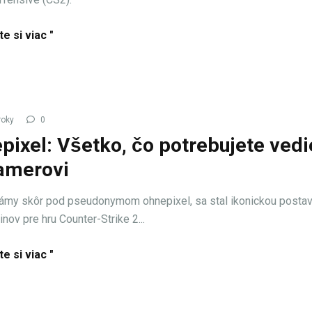
te si viac "
roky
0
pixel: Všetko, čo potrebujete vedi
amerovi
ámy skôr pod pseudonymom ohnepixel, sa stal ikonickou posta
nov pre hru Counter-Strike 2...
te si viac "