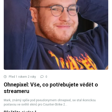
Před 1 rokem 2 roky
0
Ohnepixel: Vše, co potřebujete vědět o
streameru
Mark, známý spíše pod pseudonymem ohnepixel, se stal ikonickou
postavou ve světě skinů pro Counter-Strike 2...