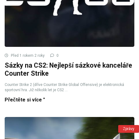
Před 1 rokem 2 roky
0
Sázky na CS2: Nejlepší sázkové kanceláře
Counter Strike
Counter Strike 2 (dříve Counter Strike Global Offensive) je elektronická
sportovní hra. Již několik let je CS2 ...
Přečtěte si více "
Zprávy