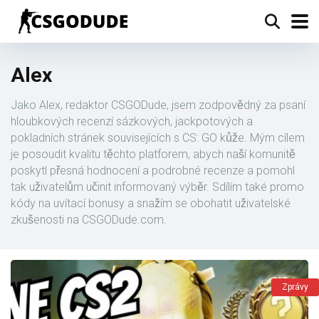
Alex
Jako Alex, redaktor CSGODude, jsem zodpovědný za psaní
hloubkových recenzí sázkových, jackpotových a
pokladních stránek souvisejících s CS: GO kůže. Mým cílem
je posoudit kvalitu těchto platforem, abych naší komunitě
poskytl přesná hodnocení a podrobné recenze a pomohl
tak uživatelům učinit informovaný výběr. Sdílím také promo
kódy na uvítací bonusy a snažím se obohatit uživatelské
zkušenosti na CSGODude.com.
Zprávy