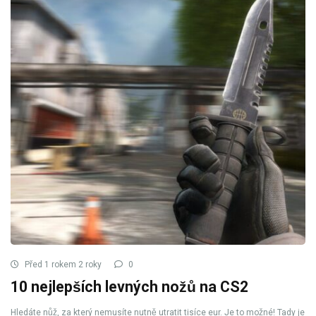
Před 1 rokem 2 roky
0
10 nejlepších levných nožů na CS2
Hledáte nůž, za který nemusíte nutně utratit tisíce eur. Je to možné! Tady je