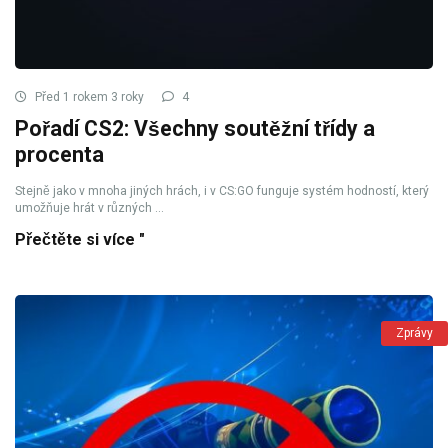
Před 1 rokem 3 roky
4
Pořadí CS2: Všechny soutěžní třídy a
procenta
Stejně jako v mnoha jiných hrách, i v CS:GO funguje systém hodností, který
umožňuje hrát v různých ...
Přečtěte si více "
Zprávy