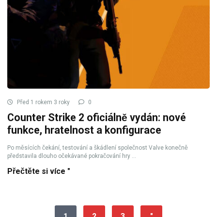
Před 1 rokem 3 roky
0
Counter Strike 2 oficiálně vydán: nové
funkce, hratelnost a konfigurace
Po měsících čekání, testování a škádlení společnost Valve konečně
představila dlouho očekávané pokračování hry ...
Přečtěte si více "
1
2
3
"