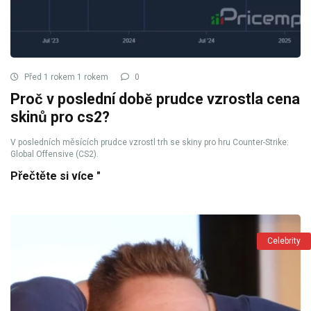
Před 1 rokem 1 rokem
0
Proč v poslední době prudce vzrostla cena
skinů pro cs2?
V posledních měsících prudce vzrostl trh se skiny pro hru Counter-Strike:
Global Offensive (CS2).
Přečtěte si více "
Celebrity