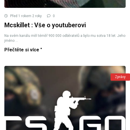
Před 1 rokem 2 roky
0
Mcskillet : Vše o youtuberovi
Na svém kanálu měl téměř 900 000 odběratelů a bylo mu sotva 18 let. Jeho
jméno ...
Přečtěte si více "
Zprávy