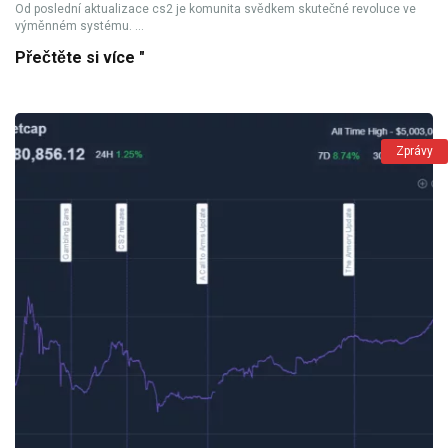
Od poslední aktualizace cs2 je komunita svědkem skutečné revoluce ve
výměnném systému. ...
Přečtěte si více "
Zprávy