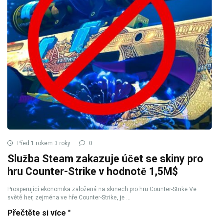
Před 1 rokem 3 roky
0
Služba Steam zakazuje účet se skiny pro
hru Counter-Strike v hodnotě 1,5M$
Prosperující ekonomika založená na skinech pro hru Counter-Strike Ve
světě her, zejména ve hře Counter-Strike, je ...
Přečtěte si více "