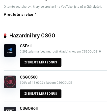
O tomto youtuberovi, který se proslavil na YouTube, jste už určitě slyšeli.
Přečtěte si více "
Hazardní hry CSGO
CSFail
0.20$ zdarma (bez nutnosti vkladu) s kódem CSGODUDE10
ZÍSKEJTE MŮJ BONUS
CSGO500
300% až 15 000$ s kódem CSGODUDE
ZÍSKEJTE MŮJ BONUS
CSGORoll