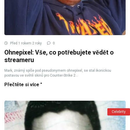
Před 1 rokem 2 roky
0
Ohnepixel: Vše, co potřebujete vědět o
streameru
Mark, známý spíše pod pseudonymem ohnepixel, se stal ikonickou
postavou ve světě skinů pro Counter-Strike 2...
Přečtěte si více "
Celebrity