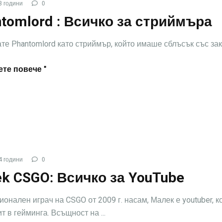
3 години
0
tomlord : Всичко за стриймъра
те Phantomlord като стриймър, който имаше сблъсък със зако
те повече "
4 години
0
k CSGO: Всичко за YouTube
онален играч на CSGO от 2009 г. насам, Малек е youtuber, к
т в гейминга. Всъщност на ...