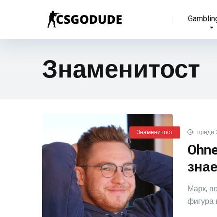
Gamblin
Знаменитост
Знаменитост
преди 
Ohne
зна
Марк, п
фигура в