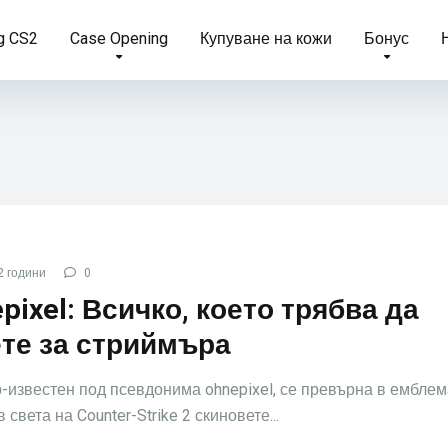
g CS2
Case Opening
Купуване на кожи
Бонус
2 години
0
pixel: Всичко, което трябва да
ете за стриймъра
о-известен под псевдонима ohnepixel, се превърна в ембле
 света на Counter-Strike 2 скиновете...