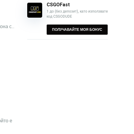
CSGOFast
1 до (без депозит), като използвате
код CSGODUDE
на с...
ПОЛУЧАВАЙТЕ МОЯ БОНУС
ойто е