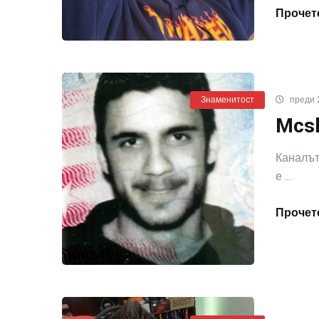
Прочете
Знаменитост
преди 
Mcsk
Каналът
е ...
Прочете