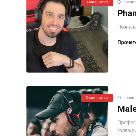
Знаменитост
преди 
Phan
Познава
Прочете
Знаменитост
преди 
Male
Професи
голям хи