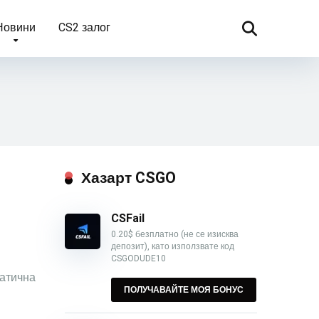
Новини
CS2 залог
Хазарт CSGO
CSFail
0.20$ безплатно (не се изисква
депозит), като използвате код
CSGODUDE10
матична
ПОЛУЧАВАЙТЕ МОЯ БОНУС