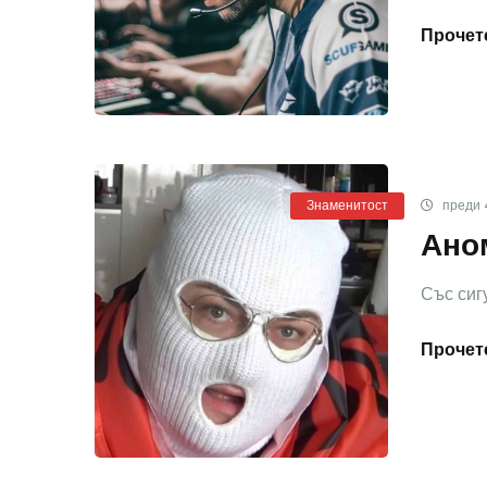
Прочете
Знаменитост
преди 
Аном
Със сигу
Прочете