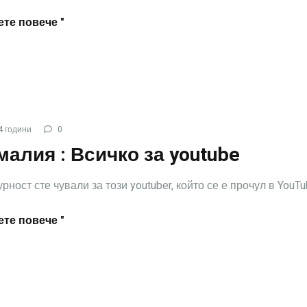
те повече "
4 години
0
алия : Всичко за youtube
рност сте чували за този youtuber, който се е прочул в YouTu
те повече "