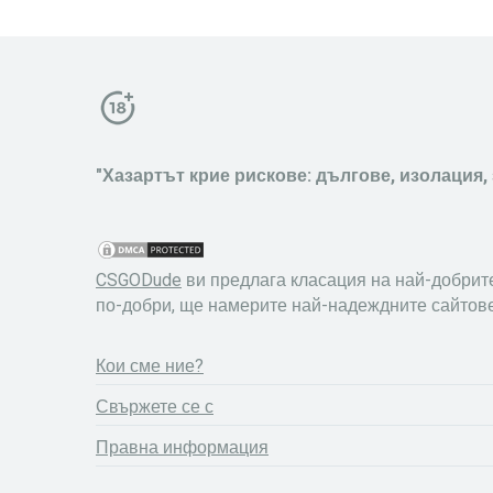
"Хазартът крие рискове: дългове, изолация, 
CSGODude
ви предлага класация на най-добрите 
по-добри, ще намерите най-надеждните сайтове
Кои сме ние?
Свържете се с
Правна информация