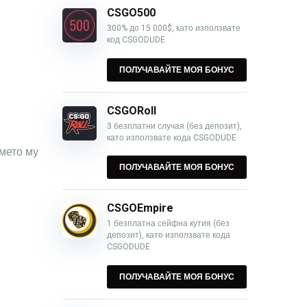
CSGO500
300% до 15 000$, като използвате
код CSGODUDE
ПОЛУЧАВАЙТЕ МОЯ БОНУС
CSGORoll
3 безплатни случая (без депозит),
като използвате кода CSGODUDE
Името му
ПОЛУЧАВАЙТЕ МОЯ БОНУС
CSGOEmpire
1 безплатна сейфна кутия (без
депозит), като използвате кода
CSGODUDE
ПОЛУЧАВАЙТЕ МОЯ БОНУС