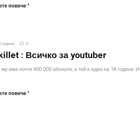
те повече "
2 години
0
illet : Всичко за youtuber
 му има почти 900 000 абонати, а той е едва на 18 години. 
те повече "