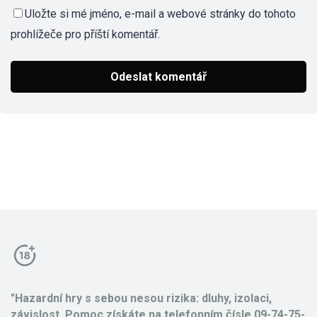
Uložte si mé jméno, e-mail a webové stránky do tohoto
prohlížeče pro příští komentář.
"Hazardní hry s sebou nesou rizika: dluhy, izolaci,
závislost. Pomoc získáte na telefonním čísle 09-74-75-