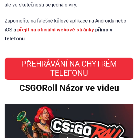
ale ve skutečnosti se jedná o viry.
Zapomeňte na falešné kůlové aplikace na Androidu nebo
iOS a
přejít na oficiální webové stránky
přímo v
telefonu
.
PŘEHRÁVÁNÍ NA CHYTRÉM
TELEFONU
CSGORoll Názor ve videu