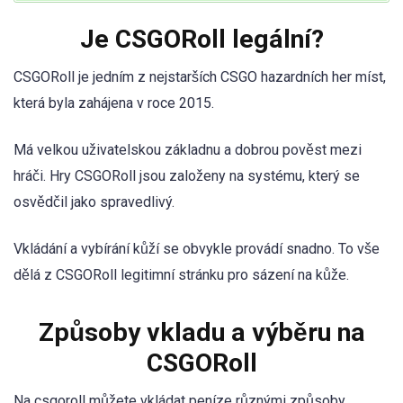
Je CSGORoll legální?
CSGORoll je jedním z nejstarších CSGO hazardních her míst,
která byla zahájena v roce 2015.
Má velkou uživatelskou základnu a dobrou pověst mezi
hráči. Hry CSGORoll jsou založeny na systému, který se
osvědčil jako spravedlivý.
Vkládání a vybírání kůží se obvykle provádí snadno. To vše
dělá z CSGORoll legitimní stránku pro sázení na kůže.
Způsoby vkladu a výběru na
CSGORoll
Na csgoroll můžete vkládat peníze různými způsoby.