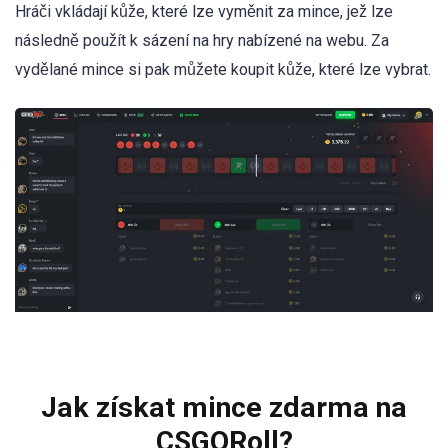
Hráči vkládají kůže, které lze vyměnit za mince, jež lze
následně použít k sázení na hry nabízené na webu. Za
vydělané mince si pak můžete koupit kůže, které lze vybrat.
Jak získat mince zdarma na
CSGORoll?