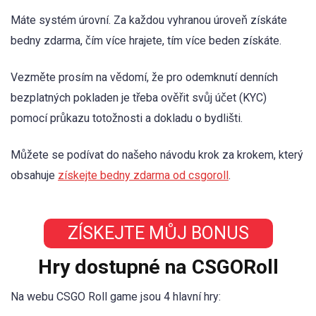
Máte systém úrovní. Za každou vyhranou úroveň získáte
bedny zdarma, čím více hrajete, tím více beden získáte.
Vezměte prosím na vědomí, že pro odemknutí denních
bezplatných pokladen je třeba ověřit svůj účet (KYC)
pomocí průkazu totožnosti a dokladu o bydlišti.
Můžete se podívat do našeho návodu krok za krokem, který
obsahuje
získejte bedny zdarma od csgoroll
.
ZÍSKEJTE MŮJ BONUS
Hry dostupné na CSGORoll
Na webu CSGO Roll game jsou 4 hlavní hry: