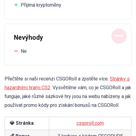
Přijímá kryptoměny
Nevýhody
Ne
Přečtěte si naši recenzi CSGORoll a zjistěte více.
Stránky s
hazardními hrami CS2
. Vysvětlíme vám, co je CSGORoll a jak
funguje, jaké různé sázkové hry jsou na webu nabízeny a jak
používat promo kódy pro získání bonusů na CSGORoll.
💎 Stránka
csgoroll.com