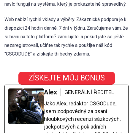
navíc fungují na systému, který je prokazatelně spravedlivý.
Web nabízí rychlé vklady a výběry. Zákaznická podpora je k
dispozici 24 hodin denně, 7 dní v týdnu. Zaručujeme vám, že
si hraní na této platformě zamilujete, a pokud jste se ještě
nezaregistrovali, učiňte tak rychle a použijte náš kód
"CSGODUDE" a získejte tři bedny zdarma.
ZÍSKEJTE MŮJ BONUS
Alex
GENERÁLNÍ ŘEDITEL
Jako Alex, redaktor CSGODude,
jsem zodpovědný za psaní
hloubkových recenzí sázkových,
jackpotových a pokladních