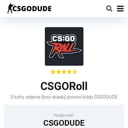
CSGORoll
3 kufry zdarma (bez vkladu) pomocí kódu CSGODUDE
Použijte kód :
CSGODUDE