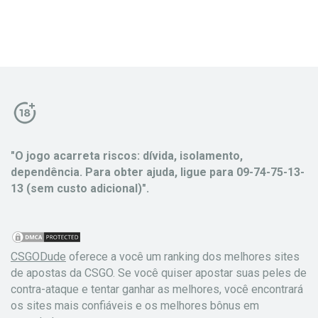
"O jogo acarreta riscos: dívida, isolamento,
dependência. Para obter ajuda, ligue para 09-74-75-13-
13 (sem custo adicional)".
CSGODude
oferece a você um ranking dos melhores sites
de apostas da CSGO. Se você quiser apostar suas peles de
contra-ataque e tentar ganhar as melhores, você encontrará
os sites mais confiáveis e os melhores bônus em