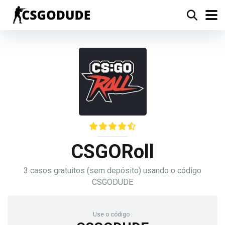
CSGORoll
3 casos gratuitos (sem depósito) usando o código
CSGODUDE
Use o código :