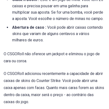
caixas e precisa pousar em uma galinha para
multiplicar sua aposta. Se for uma bomba, você perde
a aposta. Você escolhe o número de minas no campo.
Abertura de caso :
Você pode abrir caixas contendo
skins que variam de alguns centavos a vários
milhares de euros.
O CSGORoll não oferece um jackpot e eliminou o jogo de
cara ou coroa.
O CSGORoll adicionou recentemente a capacidade de abrir
caixas de skins do Counter Strike. Você pode abrir uma
caixa apenas com facas. Quanto mais caras forem as skins
dentro da caixa, maior será o preço - ao contrário das
caixas do jogo.