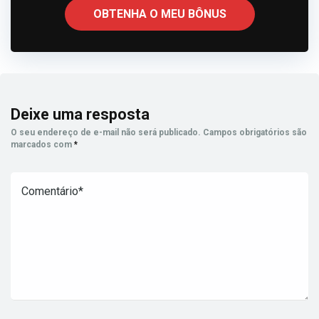
OBTENHA O MEU BÔNUS
Deixe uma resposta
O seu endereço de e-mail não será publicado.
Campos obrigatórios são
marcados com
*