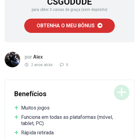
CSGODUDE
para obter 3 caixas de graça (sem depósito)
OBTENHA O MEU BÔNUS
por
Alex
2 anos atrás
0
Benefícios
Muitos jogos
Funciona em todas as plataformas (móvel,
tablet, PC)
Rápida retirada