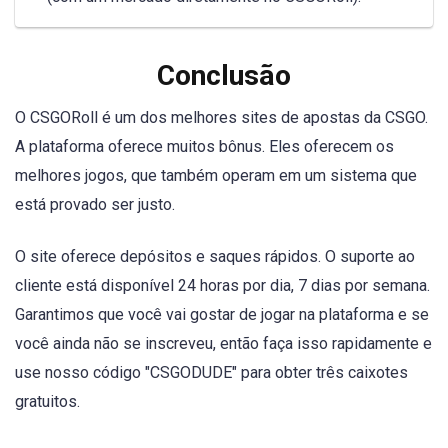
Conclusão
O CSGORoll é um dos melhores sites de apostas da CSGO.
A plataforma oferece muitos bônus. Eles oferecem os
melhores jogos, que também operam em um sistema que
está provado ser justo.
O site oferece depósitos e saques rápidos. O suporte ao
cliente está disponível 24 horas por dia, 7 dias por semana.
Garantimos que você vai gostar de jogar na plataforma e se
você ainda não se inscreveu, então faça isso rapidamente e
use nosso código "CSGODUDE" para obter três caixotes
gratuitos.