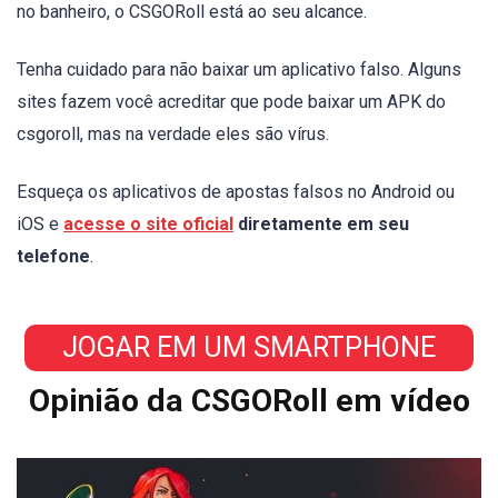
no banheiro, o CSGORoll está ao seu alcance.
Tenha cuidado para não baixar um aplicativo falso. Alguns
sites fazem você acreditar que pode baixar um APK do
csgoroll, mas na verdade eles são vírus.
Esqueça os aplicativos de apostas falsos no Android ou
iOS e
acesse o site oficial
diretamente em seu
telefone
.
JOGAR EM UM SMARTPHONE
Opinião da CSGORoll em vídeo