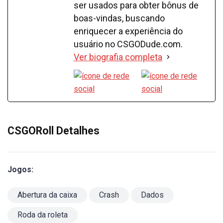
ser usados para obter bônus de
boas-vindas, buscando
enriquecer a experiência do
usuário no CSGODude.com.
Ver biografia completa
CSGORoll Detalhes
Jogos:
Abertura da caixa
Crash
Dados
Roda da roleta