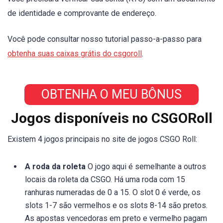
de identidade e comprovante de endereço.
Você pode consultar nosso tutorial passo-a-passo para
obtenha suas caixas grátis do csgoroll
.
OBTENHA O MEU BÔNUS
Jogos disponíveis no CSGORoll
Existem 4 jogos principais no site de jogos CSGO Roll:
A roda da roleta
O jogo aqui é semelhante a outros
locais da roleta da CSGO. Há uma roda com 15
ranhuras numeradas de 0 a 15. O slot 0 é verde, os
slots 1-7 são vermelhos e os slots 8-14 são pretos.
As apostas vencedoras em preto e vermelho pagam