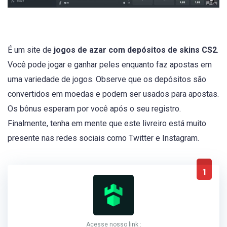
É um site de
jogos de azar com depósitos de skins CS2
.
Você pode jogar e ganhar peles enquanto faz apostas em
uma variedade de jogos. Observe que os depósitos são
convertidos em moedas e podem ser usados para apostas.
Os bônus esperam por você após o seu registro.
Finalmente, tenha em mente que este livreiro está muito
presente nas redes sociais como Twitter e Instagram.
1
Acesse nosso link :