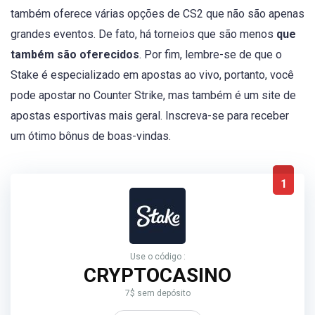
também oferece várias opções de CS2 que não são apenas
grandes eventos. De fato, há torneios que são menos
que
também são oferecidos
. Por fim, lembre-se de que o
Stake é especializado em apostas ao vivo, portanto, você
pode apostar no Counter Strike, mas também é um site de
apostas esportivas mais geral. Inscreva-se para receber
um ótimo bônus de boas-vindas.
1
Use o código :
CRYPTOCASINO
7$ sem depósito