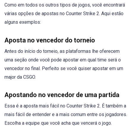
Como em todos os outros tipos de jogos, você encontrará
várias opções de apostas no Counter Strike 2. Aqui estão
alguns exemplos:
Aposta no vencedor do torneio
Antes do início do torneio, as plataformas lhe oferecem
uma seção onde você pode apostar em qual time será o
vencedor no final. Perfeito se você quiser apostar em um
major da CSGO.
Apostando no vencedor de uma partida
Essa é a aposta mais fácil no Counter Strike 2. É também a
mais fácil de entender e a mais comum entre os jogadores.
Escolha a equipe que você acha que vencerá o jogo.