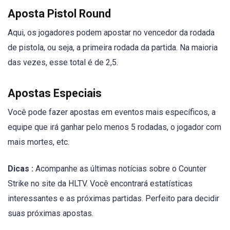
Aposta Pistol Round
Aqui, os jogadores podem apostar no vencedor da rodada
de pistola, ou seja, a primeira rodada da partida. Na maioria
das vezes, esse total é de 2,5.
Apostas Especiais
Você pode fazer apostas em eventos mais específicos, a
equipe que irá ganhar pelo menos 5 rodadas, o jogador com
mais mortes, etc.
Dicas :
Acompanhe as últimas notícias sobre o Counter
Strike no site da HLTV. Você encontrará estatísticas
interessantes e as próximas partidas. Perfeito para decidir
suas próximas apostas.