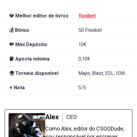
💎 Melhor editor de livros
Yonibet
💰 Bônus
50 Freebet
💸 Mini Depósito
10€
📙 Aposta mínima
0,10€
🌍 Torneio disponível
Major, Blast, ESL, IEM...
⭐ Nota
5/5
Alex
CEO
Como Alex, editor do CSGODude,
sou responsável por escrever