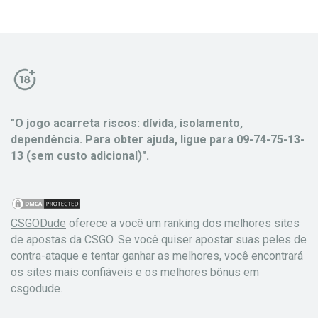
"O jogo acarreta riscos: dívida, isolamento,
dependência. Para obter ajuda, ligue para 09-74-75-13-
13 (sem custo adicional)".
CSGODude
oferece a você um ranking dos melhores sites
de apostas da CSGO. Se você quiser apostar suas peles de
contra-ataque e tentar ganhar as melhores, você encontrará
os sites mais confiáveis e os melhores bônus em
csgodude.