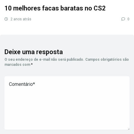
10 melhores facas baratas no CS2
2 anos atrás
0
Deixe uma resposta
O seu endereço de e-mail não será publicado.
Campos obrigatórios são
marcados com
*