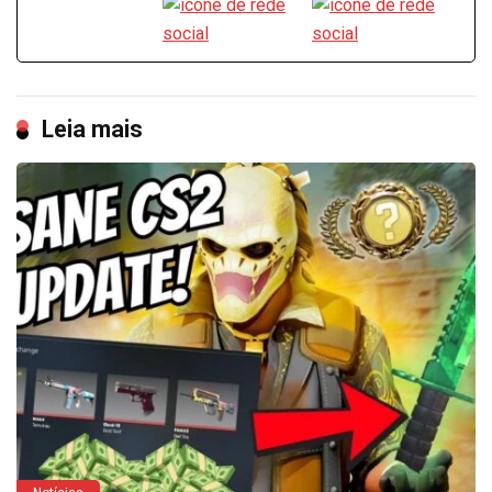
Leia mais