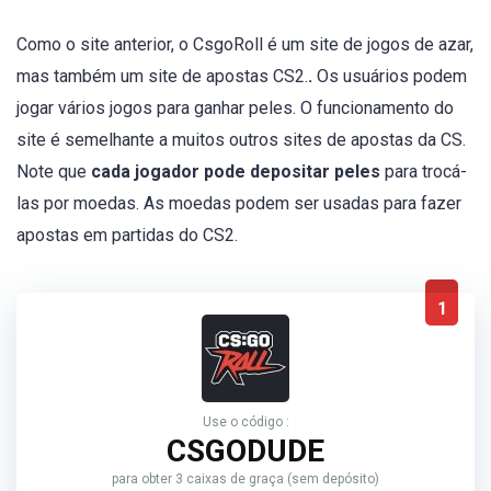
Como o site anterior, o CsgoRoll é um site de jogos de azar,
mas também um site de apostas CS2.
.
Os usuários podem
jogar vários jogos para ganhar peles. O funcionamento do
site é semelhante a muitos outros sites de apostas da CS.
Note que
cada jogador pode depositar peles
para trocá-
las por moedas. As moedas podem ser usadas para fazer
apostas em partidas do CS2.
1
Use o código :
CSGODUDE
para obter 3 caixas de graça (sem depósito)