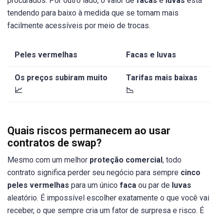
procurados. Por outro lado, o valor de
facas
e
luvas
está
tendendo para baixo à medida que se tornam mais
facilmente acessíveis por meio de trocas.
Peles vermelhas
Facas e luvas
Os preços subiram muito
Tarifas mais baixas
📈
📉
Quais riscos permanecem ao usar
contratos de swap?
Mesmo com um melhor
proteção comercial
, todo
contrato significa perder seu negócio para sempre
cinco
peles vermelhas
para um único
faca
ou par de
luvas
aleatório. É impossível escolher exatamente o que você vai
receber, o que sempre cria um fator de surpresa e risco. É