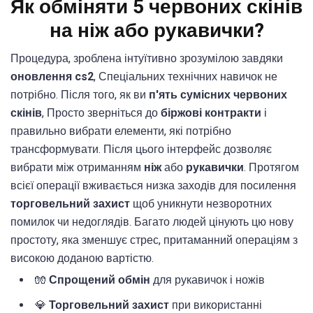
Як обміняти 5 червоних скінів
на ніж або рукавички?
Процедура, зроблена інтуїтивно зрозумілою завдяки
оновлення cs2
, Спеціальних технічних навичок не
потрібно. Після того, як ви
п'ять сумісних червоних
скінів
, Просто зверніться до
біржові контракти
і
правильно вибрати елементи, які потрібно
трансформувати. Після цього інтерфейс дозволяє
вибрати між отриманням
ніж
або
рукавички
. Протягом
всієї операції вживається низка заходів для посилення
торговельний захист
щоб уникнути незворотних
помилок чи недоглядів. Багато людей цінують цю нову
простоту, яка зменшує стрес, притаманний операціям з
високою доданою вартістю.
🧤
Спрощений обмін
для рукавичок і ножів
💎
Торговельний захист
при використанні