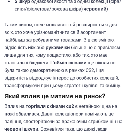
5 шкур
однакової якості та з однієї колекції (сіра/
синя/фіолетова/рожева шкіра).
червоний
)
Таким чином, поле можливостей розширюється для
всіх, хто хоче урізноманітнити свій асортимент
найбільш затребуваними товарами. З цією зміною,
рідкісність
ніж
або
рукавички
більше не є привілеєм
лише для тих, кому пощастило, або тих, хто має
колосальні бюджети. L’
обмін скінами
ще ніколи не
була такою демократичною в рамках CS2, і ця
відкритість відроджує інтерес до особистих колекцій,
трансформуючи при цьому стратегії купівлі та обміну.
Який вплив це матиме на ринок?
Вплив на
торгівля скінами cs2
є негайною: ціна на
ножі
обвалився. Давні колекціонери помічають це
падіння, спостерігаючи за вражаючим стрибком цін на
червоні шкури
. Божевілля таке, що деякі люди