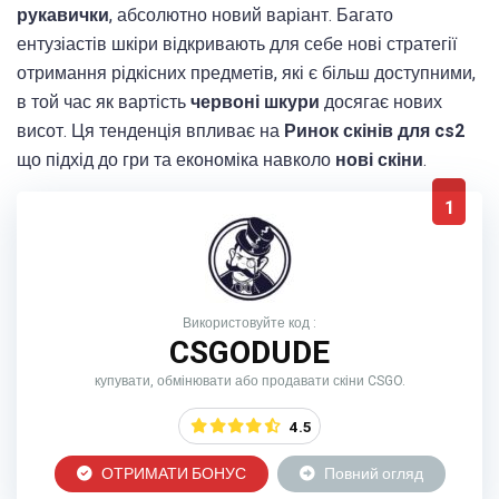
рукавички
, абсолютно новий варіант. Багато
ентузіастів шкіри відкривають для себе нові стратегії
отримання рідкісних предметів, які є більш доступними,
в той час як вартість
червоні шкури
досягає нових
висот. Ця тенденція впливає на
Ринок скінів для cs2
що підхід до гри та економіка навколо
нові скіни
.
1
Використовуйте код :
CSGODUDE
купувати, обмінювати або продавати скіни CSGO.
4.5
ОТРИМАТИ БОНУС
Повний огляд