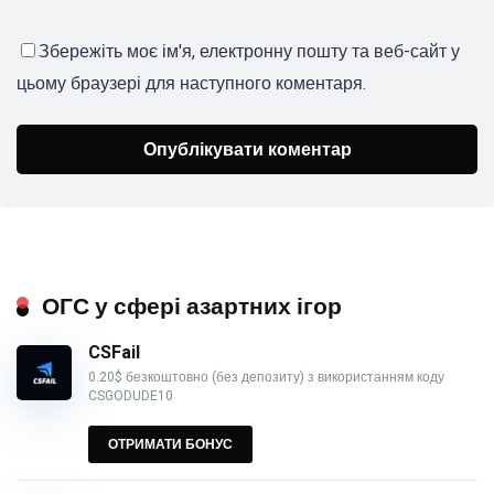
Збережіть моє ім'я, електронну пошту та веб-сайт у
цьому браузері для наступного коментаря.
ОГС у сфері азартних ігор
CSFail
0.20$ безкоштовно (без депозиту) з використанням коду
CSGODUDE10
ОТРИМАТИ БОНУС