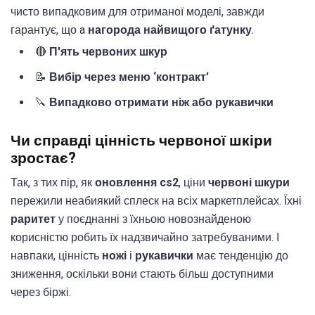
чисто випадковим для отриманої моделі, завжди
гарантує, що a
нагорода найвищого ґатунку
.
🔴
П'ять червоних шкур
📝
Вибір через меню ‘контракт’
🔪
Випадково отримати ніж або рукавички
Чи справді цінність червоної шкіри
зростає?
Так, з тих пір, як
оновлення cs2
, ціни
червоні шкури
пережили неабиякий сплеск на всіх маркетплейсах. Їхні
раритет
у поєднанні з їхньою новознайденою
корисністю робить їх надзвичайно затребуваними. І
навпаки, цінність
ножі
і
рукавички
має тенденцію до
зниження, оскільки вони стають більш доступними
через біржі.