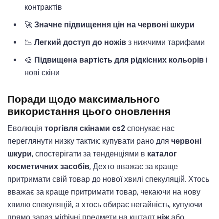
контрактів
🚀
Значне підвищення цін на червоні шкури
📉
Легкий доступ до ножів
з нижчими тарифами
🎨
Підвищена вартість для рідкісних кольорів
і
нові скіни
Поради щодо максимального
використання цього оновлення
Еволюція
торгівля скінами cs2
спонукає нас
переглянути низку тактик: купувати рано для
червоні
шкури
, спостерігати за тенденціями в
каталог
косметичних засобів
, Дехто вважає за краще
притримати свій товар до нової хвилі спекуляцій. Хтось
вважає за краще притримати товар, чекаючи на нову
хвилю спекуляцій, а хтось обирає негайність, купуючи
прямо зараз міфічні предмети на кшталт
ніж
або