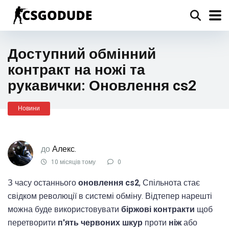
Доступний обмінний
контракт на ножі та
рукавички: Оновлення cs2
Новини
до
Алекс.
10 місяців тому
0
З часу останнього
оновлення cs2
, Спільнота стає
свідком революції в системі обміну. Відтепер нарешті
можна буде використовувати
біржові контракти
щоб
перетворити
п'ять червоних шкур
проти
ніж
або