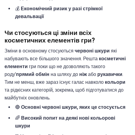
💰
Економічний ризик у разі стрімкої
девальвації
Чи стосуються ці зміни всіх
косметичних елементів гри?
Зміни в основному стосуються
червоні шкури
які
набувають все більшого значення. Решта
косметичні
елементи
гри поки що не дозволяють такого
роду’
прямий обмін
на шляху до
ніж
або
рукавички
.
Тим не менш, вже зараз існує галас навколо
кольори
та рідкісних категорій, зокрема, щоб підготуватися до
майбутніх оновлень.
🔴
Основні червоні шкури, яких це стосується
🌈
Високий попит на деякі нові кольорові
шкури