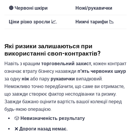
🔴 Червоні шкіри
Ножі/рукавички
Ціни різко зросли 📈.
Нижчі тарифи 📉
Які ризики залишаються при
використанні своп-контрактів?
Навіть з кращим
торговельний захист
, кожен контракт
означає втрату бізнесу назавжди
п'ять червоних шкур
за одну
ніж
або пару
рукавички
випадковий.
Неможливо точно передбачити, що саме ви отримаєте,
що завжди створює фактор несподіванки та ризику.
Завжди бажано оцінити вартість вашої колекції перед
будь-якою операцією.
🎲
Невизначеність результату
❌
Дороги назад немає.