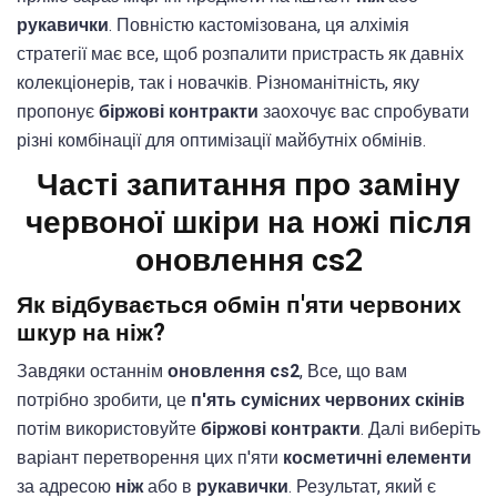
рукавички
. Повністю кастомізована, ця алхімія
стратегії має все, щоб розпалити пристрасть як давніх
колекціонерів, так і новачків. Різноманітність, яку
пропонує
біржові контракти
заохочує вас спробувати
різні комбінації для оптимізації майбутніх обмінів.
Часті запитання про заміну
червоної шкіри на ножі після
оновлення cs2
Як відбувається обмін п'яти червоних
шкур на ніж?
Завдяки останнім
оновлення cs2
, Все, що вам
потрібно зробити, це
п'ять сумісних червоних скінів
потім використовуйте
біржові контракти
. Далі виберіть
варіант перетворення цих п'яти
косметичні елементи
за адресою
ніж
або в
рукавички
. Результат, який є