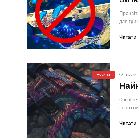
Процвіта
для гри C
Читати 
Новини
3 роки 
Найк
Counter
свого ви
Читати 