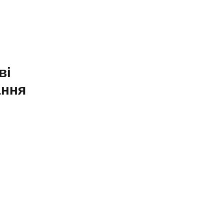
ві
ання