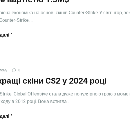
юча економіка на основі скінів Counter-Strike У світі ігор, з
ounter-Strike, ...
далі "
тому
0
ращі скіни CS2 у 2024 році
-Strike: Global Offensive стала дуже популярною грою з моме
ходу в 2012 році. Вона встигла ...
далі "