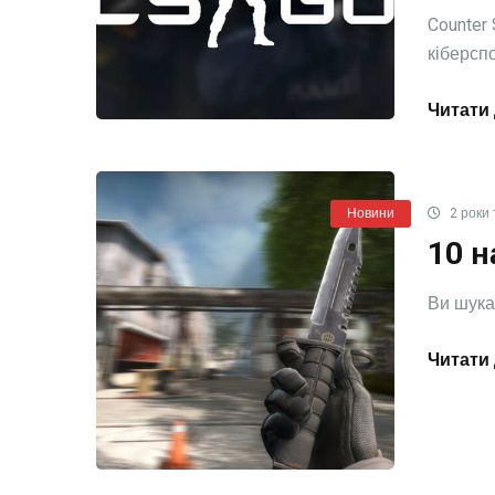
Counter 
кіберспо
Читати 
Новини
2 роки 
10 
Ви шукає
Читати 