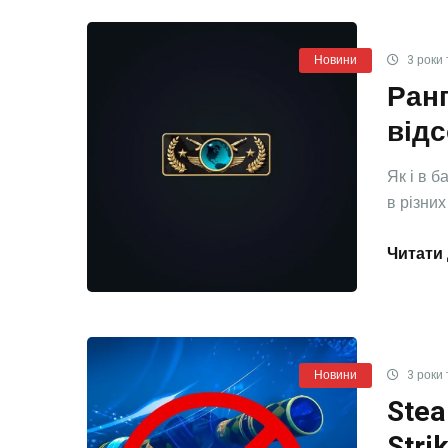
Новини
3 роки 
Ранг
відс
Як і в б
в різних .
Читати 
Новини
3 роки 
Stea
Stri