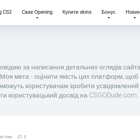
g CS2
Case Opening
Купити skins
Бонус
Нови
овідаю за написання детальних оглядів сайтів
. Моя мета - оцінити якість цих платформ, щоб
опоможуть користувачам зробити усвідомлений
тити користувацький досвід на CSGODude.com.
ів тому
0