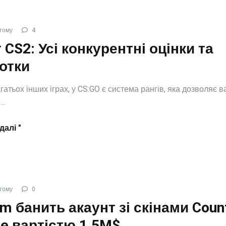
тому
4
 CS2: Усі конкурентні оцінки та
отки
агатьох інших іграх, у CS:GO є система рангів, яка дозволяє в
..
далі "
тому
0
m банить акаунт зі скінами Coun
ke вартістю 1.5M$