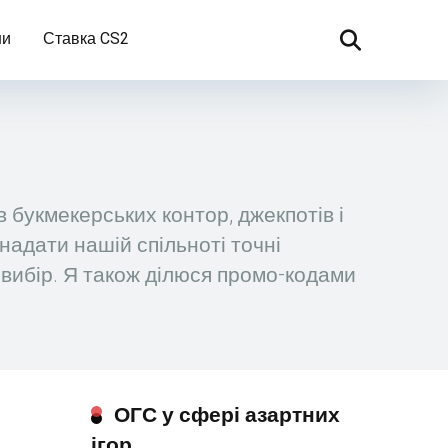
ни
Ставка CS2
 букмекерських контор, джекпотів і
 надати нашій спільноті точні
 вибір. Я також ділюся промо-кодами
ОГС у сфері азартних
ігор