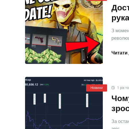
Дост
рук
З момен
революці
Читати 
Новини
1 рік т
Чому
зрос
За остан
зріс.