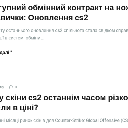
упний обмінний контракт на нож
авички: Оновлення cs2
ту останнього оновлення cs2 спільнота стала свідком спра
ї в системі обміну ...
далі "
ому
0
 скіни cs2 останнім часом різко
ли в ціні?
ні місяці ринок скінів для Counter-Strike: Global Offensive (CS