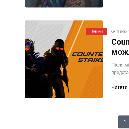
Новини
3 роки 
Coun
мож
Після м
предста
Читати 
1