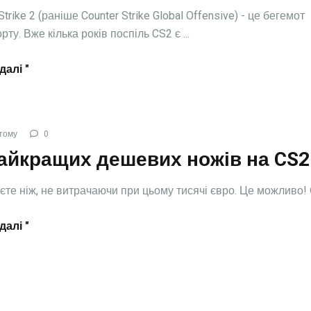
Strike 2 (раніше Counter Strike Global Offensive) - це бегемот
рту. Вже кілька років поспіль CS2 є ...
далі "
тому
0
найкращих дешевих ножів на CS2
те ніж, не витрачаючи при цьому тисячі євро. Це можливо! О
далі "