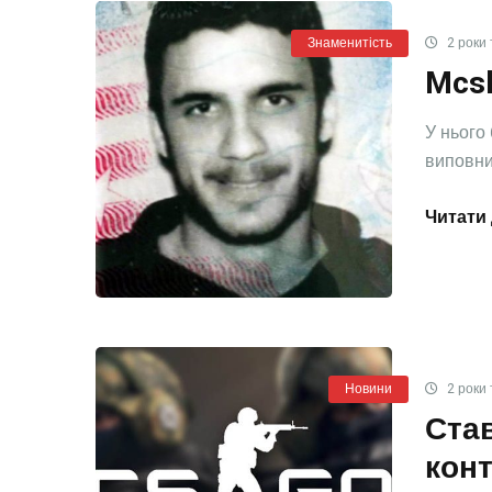
Знаменитість
2 роки 
Mcsk
У нього
виповнил
Читати 
Новини
2 роки 
Став
конт