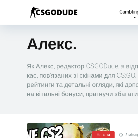
Gamblin
Алекс.
Як Алекс, редактор CSGODude, я відп
кас, пов'язаних зі скінами для CS:GO
рейтинги та детальні огляди, які д
на вітальні бонуси, прагнучи збага
Новини
8 місяц