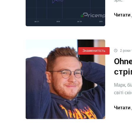
Читати 
Знаменитість
2 роки 
Ohne
стр
Марк, б
світі скі
Читати 