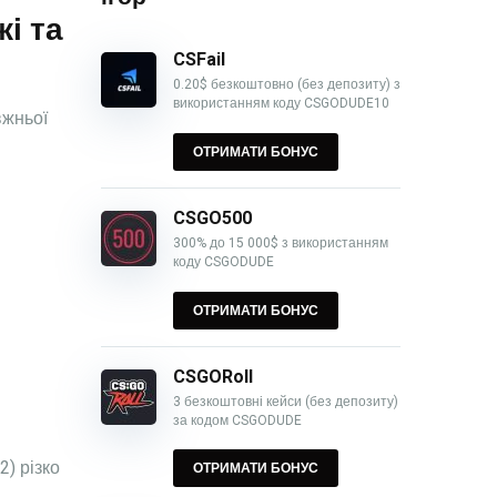
і та
CSFail
0.20$ безкоштовно (без депозиту) з
використанням коду CSGODUDE10
вжньої
ОТРИМАТИ БОНУС
CSGO500
300% до 15 000$ з використанням
коду CSGODUDE
ОТРИМАТИ БОНУС
CSGORoll
3 безкоштовні кейси (без депозиту)
за кодом CSGODUDE
2) різко
ОТРИМАТИ БОНУС