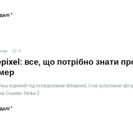
далі "
тому
0
pixel: все, що потрібно знати пр
імер
ільш відомий під псевдонімом ohnepixel, став культовою фіг
нів Counter-Strike 2 ...
далі "