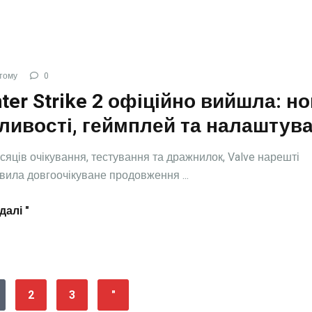
тому
0
ter Strike 2 офіційно вийшла: но
ливості, геймплей та налаштув
ісяців очікування, тестування та дражнилок, Valve нарешті
вила довгоочікуване продовження ...
далі "
2
3
"