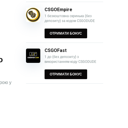
CSGOEmpire
1 безкоштовна скринька (без
депозиту) за кодом CSGODUDE
ОТРИМАТИ БОНУС
CSGOFast
о
1 до (без депозиту) з
використанням коду CSGODUDE
ОТРИМАТИ БОНУС
урою у