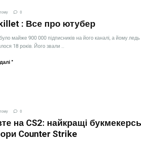
тому
0
illet : Все про ютубер
 було майже 900 000 підписників на його каналі, а йому ледь
ося 18 років. Його звали ...
далі "
тому
0
те на CS2: найкращі букмекерсь
ори Counter Strike