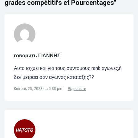
grades compétitifs et Pourcentages"
говорить ΓΙΑΝΝΗΣ:
Αυτο ισχυει και για τους συντομους rank αγωνες,ή
δεν μετραει σαν αγωνας καταταξης??
Квітень 25, 2023 на 5:38 pm
Відповісти