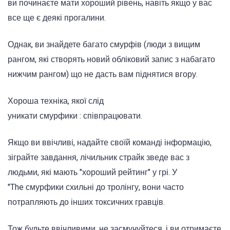
ви починаєте мати хороший рівень, навіть якщо у вас
все ще є деякі прогалини.
Однак, ви знайдете багато смурфів
(люди з вищим
рангом, які створять новий обліковий запис з набагато
нижчим рангом)
що не дасть вам піднятися вгору.
Хороша техніка, якої слід
уникати
смурфики
:
співпрацювати.
Якщо ви ввічливі, надайте своїй команді інформацію,
зіграйте завдання,
лічильник
страйк зведе вас з
людьми, які мають "хороший рейтинг" у грі.
У
"The
смурфики
схильні до тролінгу, вони часто
потрапляють до інших токсичних гравців.
Тож будьте ввічливими, не засмучуйтеся, і ви отримаєте