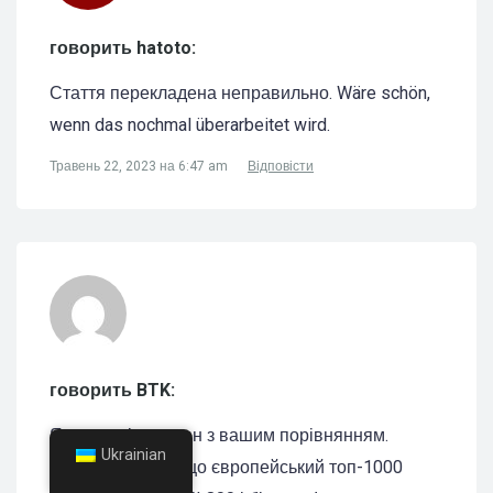
говорить hatoto:
Стаття перекладена неправильно. Wäre schön,
wenn das nochmal überarbeitet wird.
Травень 22, 2023 на 6:47 am
Відповісти
говорить BTK:
Я не зовсім згоден з вашим порівнянням.
Ukrainian
Маючи на увазі, що європейський топ-1000