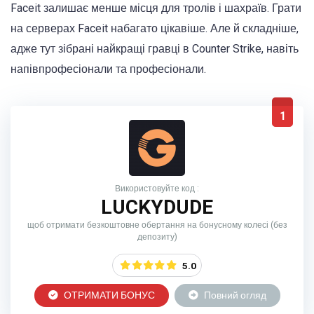
Faceit залишає менше місця для тролів і шахраїв. Грати
на серверах Faceit набагато цікавіше. Але й складніше,
адже тут зібрані найкращі гравці в Counter Strike, навіть
напівпрофесіонали та професіонали.
1
Використовуйте код :
LUCKYDUDE
щоб отримати безкоштовне обертання на бонусному колесі (без
депозиту)
5.0
ОТРИМАТИ БОНУС
Повний огляд