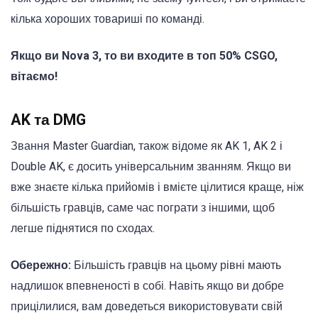
кілька хороших
товариші по команді
.
Якщо ви Nova 3, то ви входите в топ 50% CSGO,
вітаємо!
AK та DMG
Звання Master Guardian, також відоме як AK 1, AK 2 і
Double AK, є досить універсальним званням. Якщо ви
вже знаєте кілька прийомів і вмієте цілитися краще, ніж
більшість гравців, саме час пограти з іншими, щоб
легше піднятися по сходах.
Обережно:
Більшість гравців на цьому рівні мають
надлишок впевненості в собі. Навіть якщо ви добре
прицілилися, вам доведеться використовувати свій