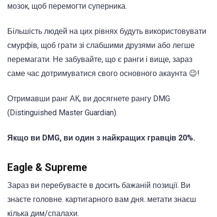
мозок, щоб перемогти суперника.
Більшість людей на цих рівнях будуть використовувати
смурфів, щоб грати зі слабшими друзями або легше
перемагати. Не забувайте, що є ранги і вище, зараз
саме час дотримуватися свого основного акаунта 😉!
Отримавши ранг АК, ви досягнете рангу DMG
(Distinguished Master Guardian).
Якщо ви DMG, ви один з найкращих гравців 20%.
Eagle & Supreme
Зараз ви перебуваєте в досить бажаній позиції.
Ви
знаєте головне.
карти
гарного вам дня.
мета
ти знаєш
кілька
дим/спалахи
.