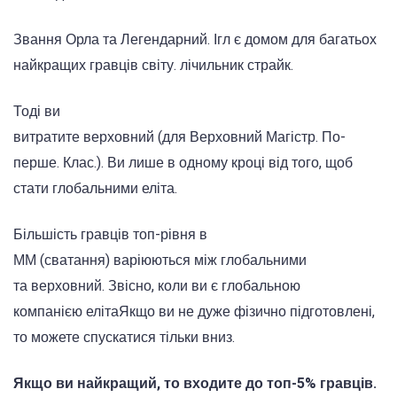
Звання Орла та
Легендарний.
Ігл є домом для багатьох
найкращих гравців світу.
лічильник
страйк.
Тоді ви
витратите
верховний
(для
Верховний
Магістр.
По-
перше.
Клас.
)
.
Ви лише в одному кроці від того, щоб
стати глобальними
еліта
.
Більшість гравців топ-рівня в
ММ
(
сватання
)
варіюються між глобальними
та
верховний
.
Звісно, коли ви є глобальною
компанією
еліта
Якщо ви не дуже фізично підготовлені,
то можете спускатися тільки вниз.
Якщо ви найкращий, то входите до топ-5% гравців.