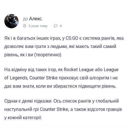
до
Алекс.
3 роки тому
4
Як і в багатьох інших іграх, у CS:GO є система рангів, яка
дозволяє вам грати з людьми, які мають такий самий
рівень, як і ви (теоретично).
На відміну від таких ігор, як Rocket League або League
of Legends, Counter Strike приховує свій алгоритм і не
дає вам знати, коли ви збираєтеся підвищити рівень.
Однак є деякі підказки. Ось список рангів у глобальній
наступальній грі Counter Strike, а також відсоток гравців
у кожній категорії.