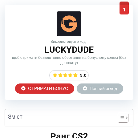
1
Використовуйте код :
LUCKYDUDE
щоб отримати безкоштовне обертання на бонусному колесі (без
депозиту)
5.0
ОТРИМАТИ БОНУС
Повний огляд
Зміст
Ранг CS2