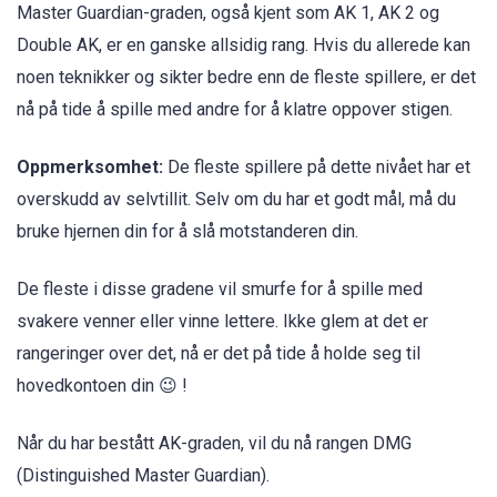
Master Guardian-graden, også kjent som AK 1, AK 2 og
Double AK, er en ganske allsidig rang. Hvis du allerede kan
noen teknikker og sikter bedre enn de fleste spillere, er det
nå på tide å spille med andre for å klatre oppover stigen.
Oppmerksomhet:
De fleste spillere på dette nivået har et
overskudd av selvtillit. Selv om du har et godt mål, må du
bruke hjernen din for å slå motstanderen din.
De fleste i disse gradene vil smurfe for å spille med
svakere venner eller vinne lettere. Ikke glem at det er
rangeringer over det, nå er det på tide å holde seg til
hovedkontoen din 😉 !
Når du har bestått AK-graden, vil du nå rangen DMG
(Distinguished Master Guardian).