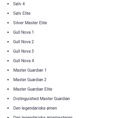
Sølv 4
Sølv Elite
Silver Master Elite
Gull Nova 1
Gull Nova 2
Gull Nova 3
Gull Nova 4
Master Guardian 1
Master Guardian 2
Master Guardian Elite
Distinguished Master Guardian
Den legendariske ørnen
Den legendariske ørnemesteren