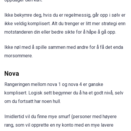
Ikke bekymre deg, hvis du er regelmessig, går opp i
sølv
er
ikke veldig komplisert.
Alt du trenger er litt mer strategi enn
motstanderen din eller bedre sikte for å håpe å gå opp.
Ikke nøl med å spille sammen med andre for å få det enda
morsommere.
Nova
Rangeringen mellom nova 1 og nova 4 er ganske
komplisert.
Logisk sett begynner du å ha et godt nivå, selv
om du fortsatt har noen hull.
Imidlertid vil du finne mye smurf
(personer med høyere
rang, som vil opprette en ny konto med en mye lavere