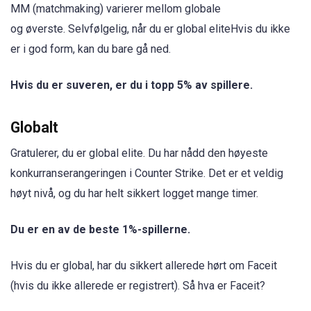
MM
(
matchmaking
)
varierer mellom globale
og
øverste
.
Selvfølgelig, når du er global
elite
Hvis du ikke
er i god form, kan du bare gå ned.
Hvis du er suveren, er du i topp 5% av spillere.
Globalt
Gratulerer, du er global elite. Du har nådd den høyeste
konkurranserangeringen i Counter Strike. Det er et veldig
høyt nivå, og du har helt sikkert logget mange timer.
Du er en av de beste 1%-spillerne.
Hvis du er global, har du sikkert allerede hørt om Faceit
(hvis du ikke allerede er registrert). Så hva er Faceit?