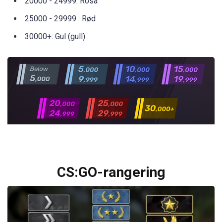
20000 - 24999: Rosa
25000 - 29999 : Rød
30000+: Gul (gull)
CS:GO-rangering