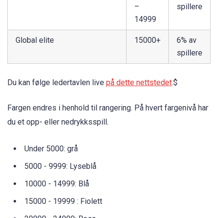
–
spillere
14999
Global elite
15000+
6% av
spillere
Du kan følge ledertavlen live
på dette nettstedet
.$
Fargen endres i henhold til rangering. På hvert fargenivå har
du et opp- eller nedrykksspill.
Under 5000: grå
5000 - 9999: Lyseblå
10000 - 14999: Blå
15000 - 19999 : Fiolett