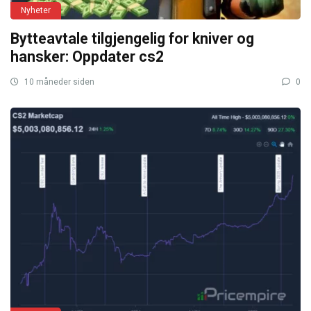
Nyheter
Bytteavtale tilgjengelig for kniver og
hansker: Oppdater cs2
10 måneder siden
0