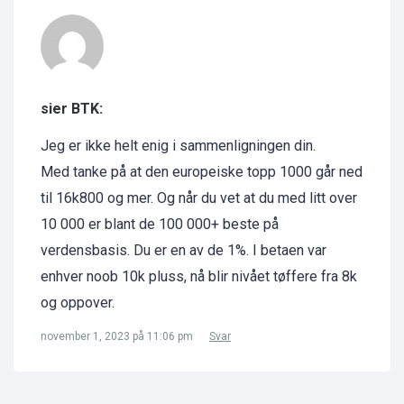
sier BTK:
Jeg er ikke helt enig i sammenligningen din.
Med tanke på at den europeiske topp 1000 går ned
til 16k800 og mer. Og når du vet at du med litt over
10 000 er blant de 100 000+ beste på
verdensbasis. Du er en av de 1%. I betaen var
enhver noob 10k pluss, nå blir nivået tøffere fra 8k
og oppover.
november 1, 2023 på 11:06 pm
Svar