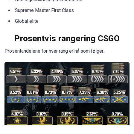
Supreme Master First Class
Global elite
Prosentvis rangering CSGO
Prosentandelene for hver rang er nå som følger: