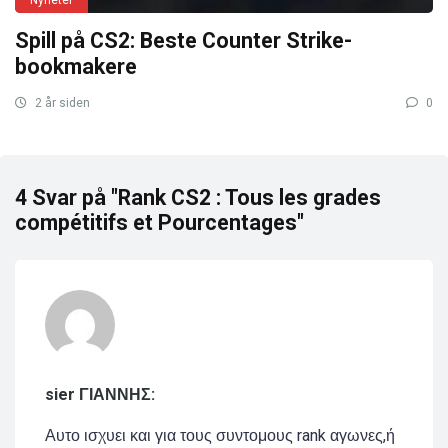
Nyheter
Spill på CS2: Beste Counter Strike-
bookmakere
2 år siden
0
4 Svar på "Rank CS2 : Tous les grades
compétitifs et Pourcentages"
sier ΓΙΑΝΝΗΣ:
Αυτο ισχυει και για τους συντομους rank αγωνες,ή