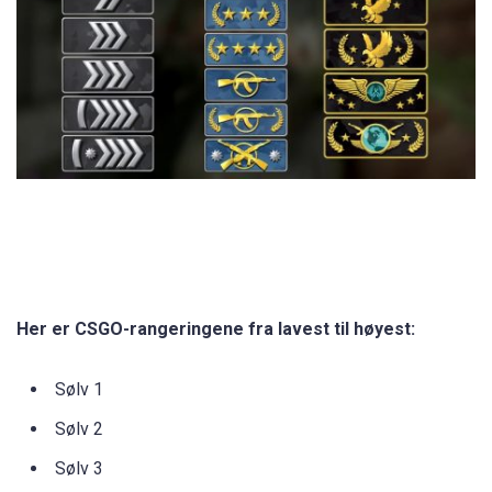
Her er CSGO-rangeringene fra lavest til høyest:
Sølv 1
Sølv 2
Sølv 3