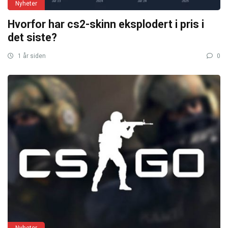
Nyheter
Hvorfor har cs2-skinn eksplodert i pris i
det siste?
1 år siden
0