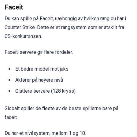
Faceit
Du kan spille på Faceit, uavhengig av hvilken rang du har i
Counter Strike. Dette er et rangsystem som er atskilt fra
CS-konkurransen.
Faceit-servere gir flere fordeler:
Et bedre middel mot juks
Aktører på høyere nivå
Glattere servere (128 kryss)
Globalt spiller de fleste av de beste spillerne bare på
faceit.
Du har et nivåsystem, mellom 1 og 10.