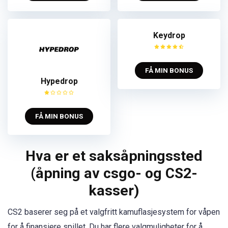
Keydrop
FÅ MIN BONUS
Hypedrop
FÅ MIN BONUS
Hva er et saksåpningssted
(åpning av csgo- og CS2-
kasser)
CS2 baserer seg på et valgfritt kamuflasjesystem for våpen
for å finansiere spillet. Du har flere valgmuligheter for å