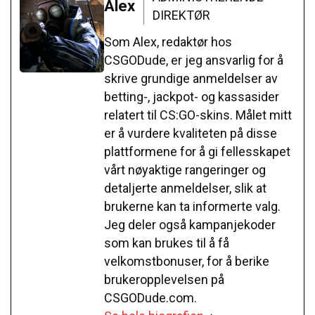
Alex
DIREKTØR
Som Alex, redaktør hos
CSGODude, er jeg ansvarlig for å
skrive grundige anmeldelser av
betting-, jackpot- og kassasider
relatert til CS:GO-skins. Målet mitt
er å vurdere kvaliteten på disse
plattformene for å gi fellesskapet
vårt nøyaktige rangeringer og
detaljerte anmeldelser, slik at
brukerne kan ta informerte valg.
Jeg deler også kampanjekoder
som kan brukes til å få
velkomstbonuser, for å berike
brukeropplevelsen på
CSGODude.com.