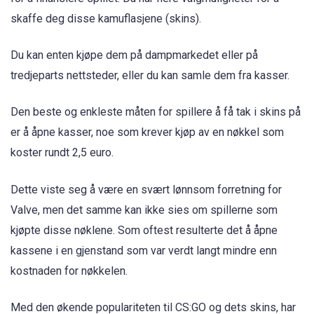
skaffe deg disse kamuflasjene (skins).
Du kan enten kjøpe dem på dampmarkedet eller på
tredjeparts nettsteder, eller du kan samle dem fra kasser.
Den beste og enkleste måten for spillere å få tak i skins på
er å åpne kasser, noe som krever kjøp av en nøkkel som
koster rundt 2,5 euro.
Dette viste seg å være en svært lønnsom forretning for
Valve, men det samme kan ikke sies om spillerne som
kjøpte disse nøklene. Som oftest resulterte det å åpne
kassene i en gjenstand som var verdt langt mindre enn
kostnaden for nøkkelen.
Med den økende populariteten til CS:GO og dets skins, har