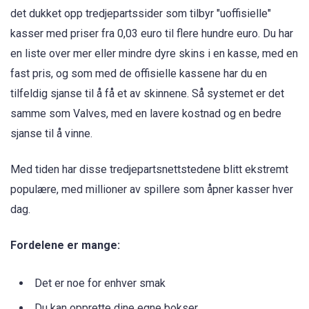
det dukket opp tredjepartssider som tilbyr "uoffisielle"
kasser med priser fra 0,03 euro til flere hundre euro. Du har
en liste over mer eller mindre dyre skins i en kasse, med en
fast pris, og som med de offisielle kassene har du en
tilfeldig sjanse til å få et av skinnene. Så systemet er det
samme som Valves, med en lavere kostnad og en bedre
sjanse til å vinne.
Med tiden har disse tredjepartsnettstedene blitt ekstremt
populære, med millioner av spillere som åpner kasser hver
dag.
Fordelene er mange:
Det er noe for enhver smak
Du kan opprette dine egne bokser