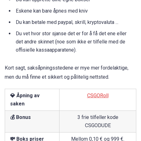
Eskene kan bare åpnes med kniv
Du kan betale med paypal, skrill, kryptovaluta ...
Du vet hvor stor sjanse det er for å få det ene eller
det andre skinnet (noe som ikke er tilfelle med de
offisielle kassaapparatene).
Kort sagt, saksåpningsstedene er mye mer fordelaktige,
men du må finne et sikkert og pålitelig nettsted.
💎 Åpning av
CSGORoll
saken
💰 Bonus
3 frie tilfeller kode
CSGODUDE
💸 Boks priser
Mellom 0,10 € og 999 €.