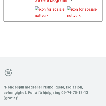
Se hele biografien
"Pengespill medfører risiko: gjeld, isolasjon,
avhengighet. For å få hjelp, ring 09-74-75-13-13
(gratis)".