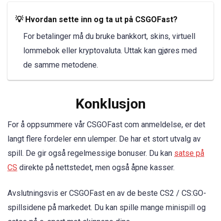
💡 Hvordan sette inn og ta ut på CSGOFast?
For betalinger må du bruke bankkort, skins, virtuell
lommebok eller kryptovaluta. Uttak kan gjøres med
de samme metodene.
Konklusjon
For å oppsummere vår CSGOFast com anmeldelse, er det
langt flere fordeler enn ulemper. De har et stort utvalg av
spill. De gir også regelmessige bonuser. Du kan
satse på
CS
direkte på nettstedet, men også åpne kasser.
Avslutningsvis er CSGOFast en av de beste CS2 / CS:GO-
spillsidene på markedet. Du kan spille mange minispill og