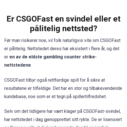
Er CSGOFast en svindel eller et
pålitelig nettsted?
Før man risikerer noe, vil folk naturligvis vite om CSGOFast
er pålitelig. Nettstedet deres har eksistert i flere år, og det
er
en av de eldste gambling counter strike-
nettstedene
.
CSGOFast tilbyr også rettferdige spill for å sikre at
resultatene er tilfeldige. Det har en stor og tilbakevendende
kundebase, noe som er et tegn på spillertilfredshet.
Selv om det tidligere har vært klager på CSGOFast-svindel,
har nettstedet i dag gjenopprettet sitt rykte. De er lisensiert