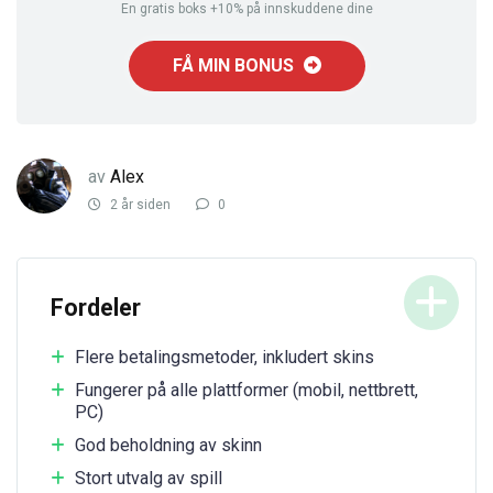
En gratis boks +10% på innskuddene dine
FÅ MIN BONUS
av
Alex
2 år siden
0
Fordeler
Flere betalingsmetoder, inkludert skins
Fungerer på alle plattformer (mobil, nettbrett,
PC)
God beholdning av skinn
Stort utvalg av spill