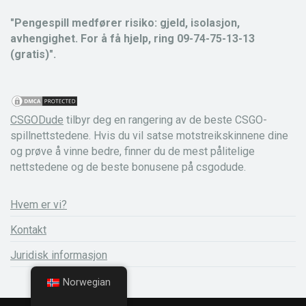
"Pengespill medfører risiko: gjeld, isolasjon,
avhengighet. For å få hjelp, ring 09-74-75-13-13
(gratis)".
CSGODude
tilbyr deg en rangering av de beste CSGO-
spillnettstedene. Hvis du vil satse motstreikskinnene dine
og prøve å vinne bedre, finner du de mest pålitelige
nettstedene og de beste bonusene på csgodude.
Hvem er vi?
Kontakt
Juridisk informasjon
Norwegian