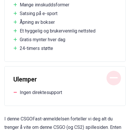
Mange innskuddsformer
Satsing på e-sport
Åpning av bokser
Et hyggelig og brukervennlig nettsted
Gratis mynter hver dag
24-timers støtte
Ulemper
Ingen direktesupport
I denne CSGOFast-anmeldelsen forteller vi deg alt du
trenger å vite om denne CSGO (og CS2) spillesiden. Enten