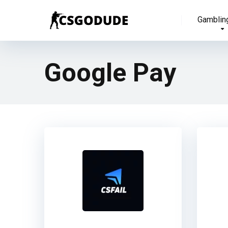
Gamblin
Google Pay