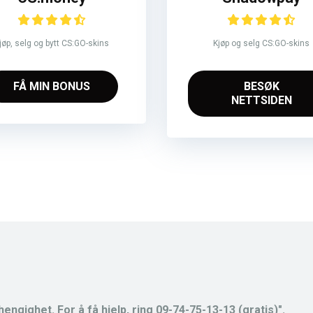
jøp, selg og bytt CS:GO-skins
Kjøp og selg CS:GO-skins
FÅ MIN BONUS
BESØK
NETTSIDEN
hengighet. For å få hjelp, ring 09-74-75-13-13 (gratis)".