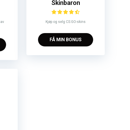
Skinbaron
 av
Kjøp og selg CS:GO-skins
FÅ MIN BONUS