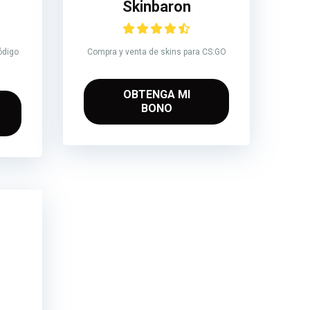
Skinbaron
código
Compra y venta de skins para CS:GO
OBTENGA MI
BONO