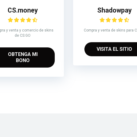
CS.money
Shadowpay
ra y venta y comercio de skins
Compra y venta de skins para 
de CS:GO
VISITA EL SITIO
OBTENGA MI
BONO