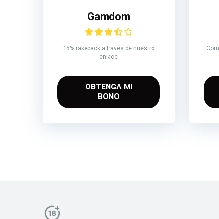
Gamdom
15% rakeback a través de nuestro
Comp
enlace
OBTENGA MI
BONO