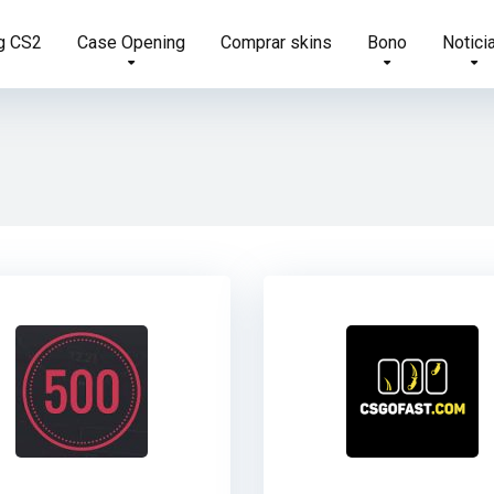
g CS2
Case Opening
Comprar skins
Bono
Notici