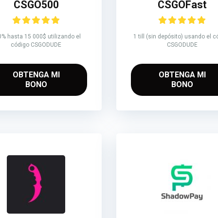
CSGO500
CSGOFast
% hasta 15 000$ utilizando el
1 till (sin depósito) usando el 
código CSGODUDE
CSGODUDE
OBTENGA MI
OBTENGA MI
BONO
BONO