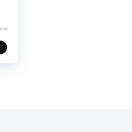
CS:GO