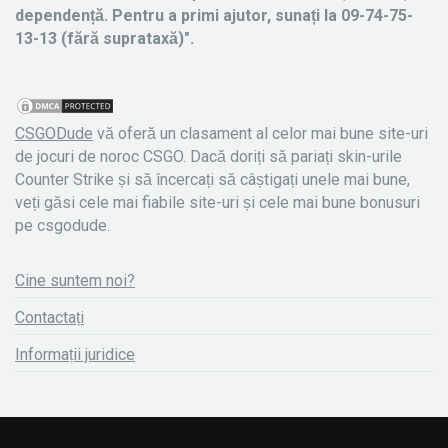
dependență. Pentru a primi ajutor, sunați la 09-74-75-
13-13 (fără suprataxă)".
CSGODude
vă oferă un clasament al celor mai bune site-uri
de jocuri de noroc CSGO. Dacă doriți să pariați skin-urile
Counter Strike și să încercați să câștigați unele mai bune,
veți găsi cele mai fiabile site-uri și cele mai bune bonusuri
pe csgodude.
Cine suntem noi?
Contactați
Informații juridice