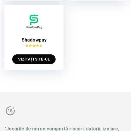
Shadowpay
VIZITAȚI SITE-UL
"Jocurile de noroc comportă riscuri: datorii, izolare,