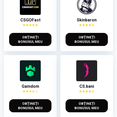
CSGOFast
Skinbaron
OBȚINEȚI
OBȚINEȚI
BONUSUL MEU
BONUSUL MEU
Gamdom
CS.bani
OBȚINEȚI
OBȚINEȚI
BONUSUL MEU
BONUSUL MEU