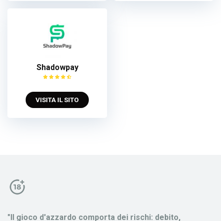
Shadowpay
VISITA IL SITO
"Il gioco d'azzardo comporta dei rischi: debito,