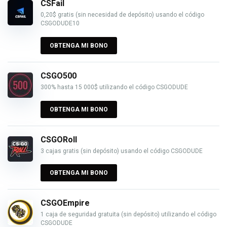
CSFail
0,20$ gratis (sin necesidad de depósito) usando el código
CSGODUDE10
OBTENGA MI BONO
CSGO500
300% hasta 15 000$ utilizando el código CSGODUDE
OBTENGA MI BONO
CSGORoll
3 cajas gratis (sin depósito) usando el código CSGODUDE
OBTENGA MI BONO
CSGOEmpire
1 caja de seguridad gratuita (sin depósito) utilizando el código
CSGODUDE