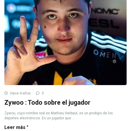
Hace 4 años
0
Zywoo : Todo sobre el jugador
Zywoo, cuyo nombre real es Mathieu Herbaut, es un prodigio de los
deportes electrónicos. Es un jugador que ...
Leer más "