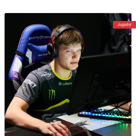
Jugador