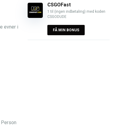
CSGOFast
1 til (ingen indbetaling) med koden
CSGODUDE
e evner i
FÅ MIN BONUS
t Person