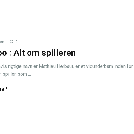
den
0
o : Alt om spilleren
vis rigtige navn er Mathieu Herbaut, er et vidunderbarn inden for 
 spiller, som ...
e "