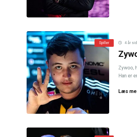
Spiller
4 år si
Zywo
Zywoo, h
Han er en
Læs mer