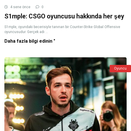
4 sene önce
0
S1mple: CSGO oyuncusu hakkında her şey
S1mple, oyundaki becerisiyle tanınan bir Counter-Strike Global Offensive
oyuncusudur. Gerçek adı ...
Daha fazla bilgi edinin "
Oyuncu