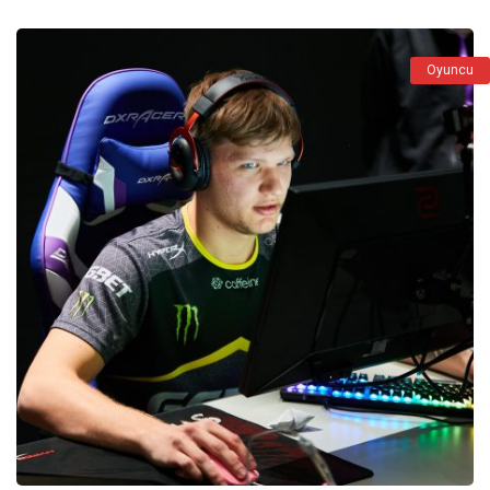
Oyuncu