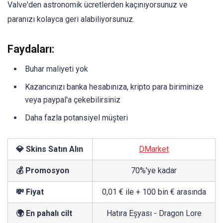
Valve'den astronomik ücretlerden kaçınıyorsunuz ve
paranızı kolayca geri alabiliyorsunuz.
Faydaları:
Buhar maliyeti yok
Kazancınızı banka hesabınıza, kripto para biriminize
veya paypal'a çekebilirsiniz
Daha fazla potansiyel müşteri
💎 Skins Satın Alın
DMarket
💰 Promosyon
70%'ye kadar
💸 Fiyat
0,01 € ile + 100 bin € arasında
🌍 En pahalı cilt
Hatıra Eşyası - Dragon Lore