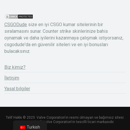
CSGODude
size en iyi CSGO kumar sitelerinin bir
sıralamasını sunar. Counter strike skinlerinize bahis
oynamak ve daha iyilerini kazanmaya çalışmak istiyorsanız,
csgodude'da en güvenilir siteleri ve en iyi bonusları
bulacaksınız.
Biz kimiz?
İletişim
Yasal bilgiler
Telif Hakkı © 2023. Valve Corporation'ın resmi olmayan ve bağımsız sitesi.
Counter Strike ® Valve Corporation'ın tescilli ticari markasıdır.
Turkish