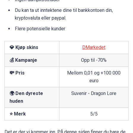
Du kan ta ut inntektene dine til bankkontoen din,
kryptovaluta eller paypal.
Flere potensielle kunder
💎 Kjøp skins
DMarkedet
💰 Kampanje
Opp til -70%
💸 Pris
Mellom 0,01 og +100 000
euro
🌍 Den dyreste
Suvenir - Dragon Lore
huden
⭐ Merk
5/5
Det er der vi kommer inn. På denne siden finner du bare de