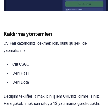
Kaldırma yöntemleri
CS Fail kazancınızı çekmek için, bunu şu şekilde
yapmalısınız:
Cilt CSGO
Deri Pası
Deri Dota
Değişim teklifleri almak için işlem URL'nizi girmelisiniz.
Para çekebilmek için siteye 1$ yatırmanız gerekecektir.