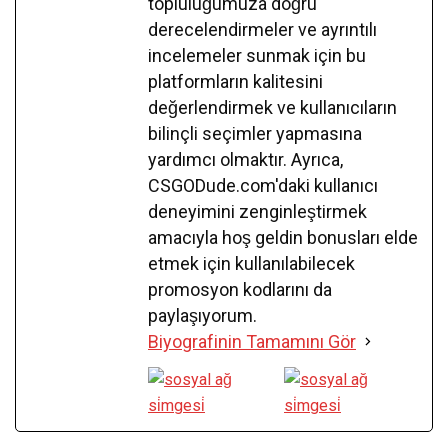
topluluğumuza doğru
derecelendirmeler ve ayrıntılı
incelemeler sunmak için bu
platformların kalitesini
değerlendirmek ve kullanıcıların
bilinçli seçimler yapmasına
yardımcı olmaktır. Ayrıca,
CSGODude.com'daki kullanıcı
deneyimini zenginleştirmek
amacıyla hoş geldin bonusları elde
etmek için kullanılabilecek
promosyon kodlarını da
paylaşıyorum.
Biyografinin Tamamını Gör