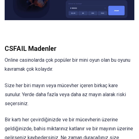
CSFAIL Madenler
Online casinolarda çok popüler bir mini oyun olan bu oyunu
kavramak çok kolaydır.
Size her biri mayın veya mücevher içeren birkaç kare
sunulur. Yerde daha fazla veya daha az mayın alarak riski
seçersiniz.
Bir kartı her çevirdiğinizde ve bir mücevherin üzerine
geldiğinizde, bahis miktarınız katlanır ve bir mayının üzerine
gelirseniz kaybedersiniz. Ne zaman duracağınız size