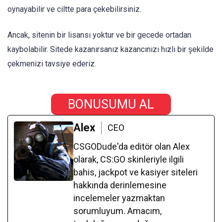
oynayabilir ve ciltte para çekebilirsiniz.
Ancak, sitenin bir lisansı yoktur ve bir gecede ortadan
kaybolabilir. Sitede kazanırsanız kazancınızı hızlı bir şekilde
çekmenizi tavsiye ederiz.
BONUSUMU AL
Alex
CEO
CSGODude'da editör olan Alex
olarak, CS:GO skinleriyle ilgili
bahis, jackpot ve kasiyer siteleri
hakkında derinlemesine
incelemeler yazmaktan
sorumluyum. Amacım,