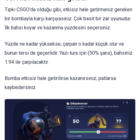
Tıpkı CSGO'da olduğu gibi, etkisiz hale getirmeniz gereken
bir bombayla karşı karşıyasınız. Çok basit bir zar oyunudur.
İlk bahsi koyar ve kazanma yüzdesini seçersiniz.
Yüzde ne kadar yüksekse, çarpan o kadar küçük olur ve
bunun tersi de geçerlidir. Yazı tura için (50% şans), bahsiniz
1.94 ile çarpılacaktır.
Bomba etkisiz hale getirilirse kazanırsınız; patlarsa
kaybedersiniz.