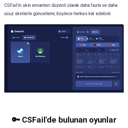
CSFail'in skin envanteri düzenli olarak daha fazla ve daha
ucuz skinlerle güncellenir, böylece herkes kâr edebilir.
🔑 CSFail'de bulunan oyunlar