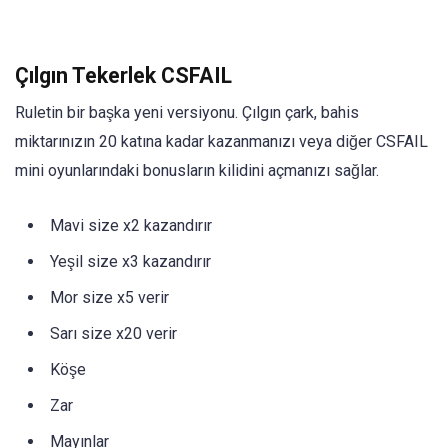
Çılgın Tekerlek CSFAIL
Ruletin bir başka yeni versiyonu. Çılgın çark, bahis
miktarınızın 20 katına kadar kazanmanızı veya diğer CSFAIL
mini oyunlarındaki bonusların kilidini açmanızı sağlar.
Mavi size x2 kazandırır
Yeşil size x3 kazandırır
Mor size x5 verir
Sarı size x20 verir
Köşe
Zar
Mayınlar