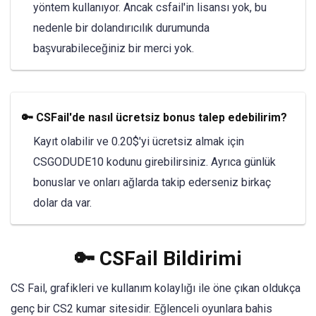
yöntem kullanıyor. Ancak csfail'in lisansı yok, bu
nedenle bir dolandırıcılık durumunda
başvurabileceğiniz bir merci yok.
🔑 CSFail'de nasıl ücretsiz bonus talep edebilirim?
Kayıt olabilir ve 0.20$'yi ücretsiz almak için
CSGODUDE10 kodunu girebilirsiniz. Ayrıca günlük
bonuslar ve onları ağlarda takip ederseniz birkaç
dolar da var.
🔑 CSFail Bildirimi
CS Fail, grafikleri ve kullanım kolaylığı ile öne çıkan oldukça
genç bir CS2 kumar sitesidir. Eğlenceli oyunlara bahis