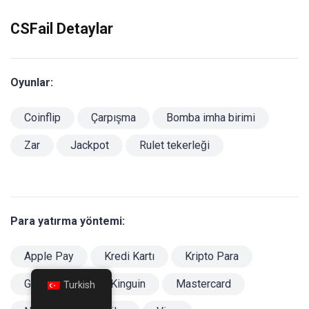
CSFail Detaylar
Oyunlar:
Coinflip
Çarpışma
Bomba imha birimi
Zar
Jackpot
Rulet tekerleği
Para yatırma yöntemi:
Apple Pay
Kredi Kartı
Kripto Para
Google Pay
Kinguin
Mastercard
Turkish