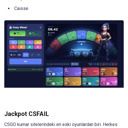
Caisse
Jackpot CSFAIL
CSGO kumar sitelerindeki en eski oyunlardan biri. Herkes