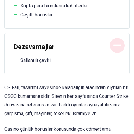
Kripto para birimlerini kabul eder
Çeşitli bonuslar
Dezavantajlar
Sallantılı çeviri
CS Fail, tasarımı sayesinde kalabalığın arasından sıyrılan bir
CSGO kumarhanesidir. Sitenin her sayfasında Counter Strike
dünyasına referanslar var. Farklı oyunlar oynayabilirsiniz:
çarpışma, çift, mayınlar, tekerlek, ikramiye vb.
Casino günlük bonuslar konusunda çok cömert ama