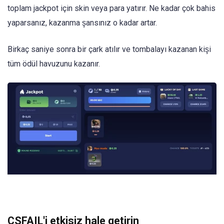
toplam jackpot için skin veya para yatırır. Ne kadar çok bahis
yaparsanız, kazanma şansınız o kadar artar.
Birkaç saniye sonra bir çark atılır ve tombalayı kazanan kişi
tüm ödül havuzunu kazanır.
CSFAIL'i etkisiz hale getirin