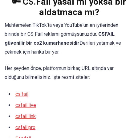
🔑 CS.Fail yasal mı yoksa bir
aldatmaca mı?
Muhtemelen TikTok'ta veya YouTube'un en iyilerinden
birinde bir CS Fail reklamı görmüşsünüzdür.
CSFAIL
güvenilir bir cs2 kumarhanesidir
Derileri yatırmak ve
çekmek için harika bir yer.
Her şeyden önce, platformun birkaç URL altında var
olduğunu bilmelisiniz. İşte resmi siteler:
cs.fail
csfail.live
csfail.link
csfail.pro