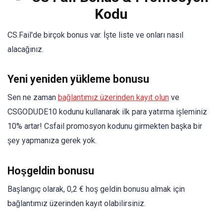
Kodu
CS.Fail'de birçok bonus var. İşte liste ve onları nasıl
alacağınız.
Yeni yeniden yükleme bonusu
Sen ne zaman
bağlantımız üzerinden kayıt olun
ve
CSGODUDE10 kodunu kullanarak ilk para yatırma işleminiz
10% artar! Csfail promosyon kodunu girmekten başka bir
şey yapmanıza gerek yok.
Hoşgeldin bonusu
Başlangıç olarak, 0,2 € hoş geldin bonusu almak için
bağlantımız üzerinden kayıt olabilirsiniz.