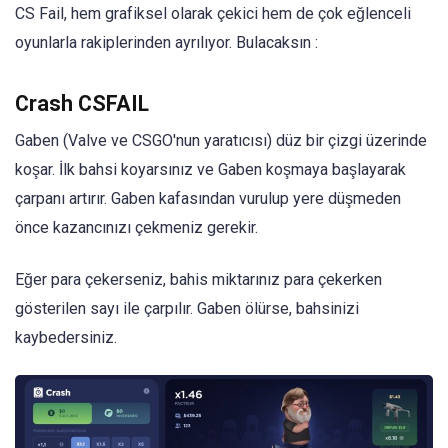
CS Fail, hem grafiksel olarak çekici hem de çok eğlenceli
oyunlarla rakiplerinden ayrılıyor. Bulacaksın :
Crash CSFAIL
Gaben (Valve ve CSGO'nun yaratıcısı) düz bir çizgi üzerinde
koşar. İlk bahsi koyarsınız ve Gaben koşmaya başlayarak
çarpanı artırır. Gaben kafasından vurulup yere düşmeden
önce kazancınızı çekmeniz gerekir.
Eğer para çekerseniz, bahis miktarınız para çekerken
gösterilen sayı ile çarpılır. Gaben ölürse, bahsinizi
kaybedersiniz.