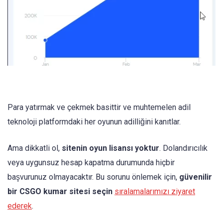
Para yatırmak ve çekmek basittir ve muhtemelen adil
teknoloji platformdaki her oyunun adilliğini kanıtlar.
Ama dikkatli ol,
sitenin oyun lisansı yoktur
. Dolandırıcılık
veya uygunsuz hesap kapatma durumunda hiçbir
başvurunuz olmayacaktır. Bu sorunu önlemek için,
güvenilir
bir CSGO kumar sitesi seçin
sıralamalarımızı ziyaret
ederek
.