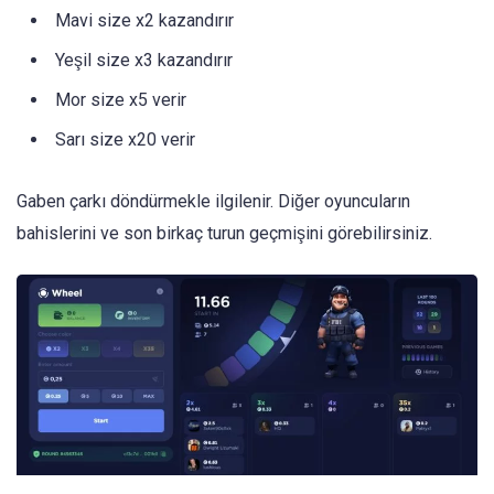
Mavi size x2 kazandırır
Yeşil size x3 kazandırır
Mor size x5 verir
Sarı size x20 verir
Gaben çarkı döndürmekle ilgilenir. Diğer oyuncuların
bahislerini ve son birkaç turun geçmişini görebilirsiniz.