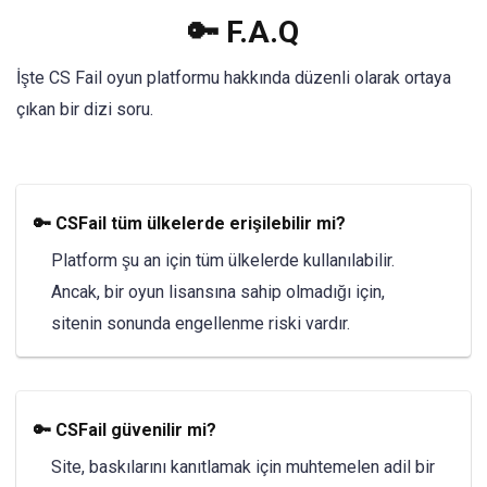
🔑 F.A.Q
İşte CS Fail oyun platformu hakkında düzenli olarak ortaya
çıkan bir dizi soru.
🔑 CSFail tüm ülkelerde erişilebilir mi?
Platform şu an için tüm ülkelerde kullanılabilir.
Ancak, bir oyun lisansına sahip olmadığı için,
sitenin sonunda engellenme riski vardır.
🔑 CSFail güvenilir mi?
Site, baskılarını kanıtlamak için muhtemelen adil bir