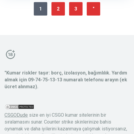
1
2
3
"
"Kumar riskler taşır: borç, izolasyon, bağımlılık. Yardım
almak için 09-74-75-13-13 numaralı telefonu arayın (ek
ücret alınmaz).
CSGODude
size en iyi CSGO kumar sitelerinin bir
sıralamasını sunar. Counter strike skinlerinize bahis
oynamak ve daha iyilerini kazanmaya çalışmak istiyorsanız,