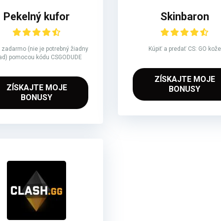
Pekelný kufor
Skinbaron
 zadarmo (nie je potrebný žiadny
Kúpiť a predať CS: GO kože
lad) pomocou kódu CSGODUDE
ZÍSKAJTE MOJE
ZÍSKAJTE MOJE
BONUSY
BONUSY