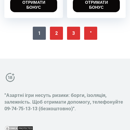
ОТРИМАТИ
ОТРИМАТИ
БОНУС
БОНУС
1
2
3
"
"Азартні ігри несуть ризики: борги, ізоляція,
залежність. Щоб отримати допомогу, телефонуйте
09-74-75-13-13 (безкоштовно)".