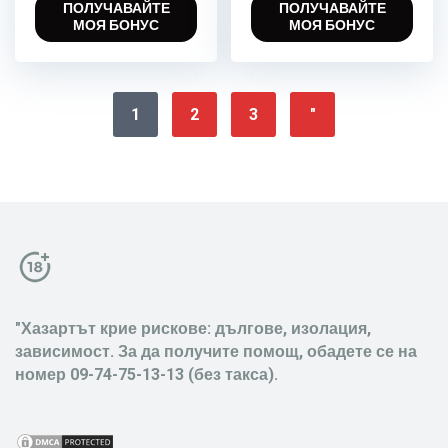
ПОЛУЧАВАЙТЕ
ПОЛУЧАВАЙТЕ
МОЯ БОНУС
МОЯ БОНУС
1
2
3
"
"Хазартът крие рискове: дългове, изолация,
зависимост. За да получите помощ, обадете се на
номер 09-74-75-13-13 (без такса).