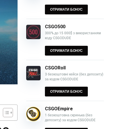
ОТРИМАТИ БОНУС
CSGO500
300% до 15 000$ з використанням
коду CSGODUDE
ОТРИМАТИ БОНУС
CSGORoll
3 безкоштовні кейси (без депозиту)
за кодом CSGODUDE
ОТРИМАТИ БОНУС
CSGOEmpire
1 безкоштовна скринька (без
депозиту) за кодом CSGODUDE