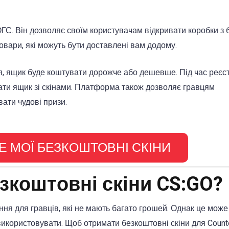
ОГС. Він дозволяє своїм користувачам відкривати коробки з 
товари, які можуть бути доставлені вам додому.
ься, ящик буде коштувати дорожче або дешевше. Під час реєст
ати ящик зі скінами. Платформа також дозволяє гравцям
ати чудові призи.
 МОЇ БЕЗКОШТОВНІ СКІНИ
зкоштовні скіни CS:GO?
ня для гравців, які не мають багато грошей. Однак це може
використовувати. Щоб отримати безкоштовні скіни для Counter