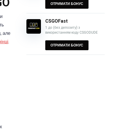
GO
ОТРИМАТИ БОНУС
ти
CSGOFast
ть
1 до (без депозиту) з
використанням коду CSGODUDE
, але
інці
.
ОТРИМАТИ БОНУС
х