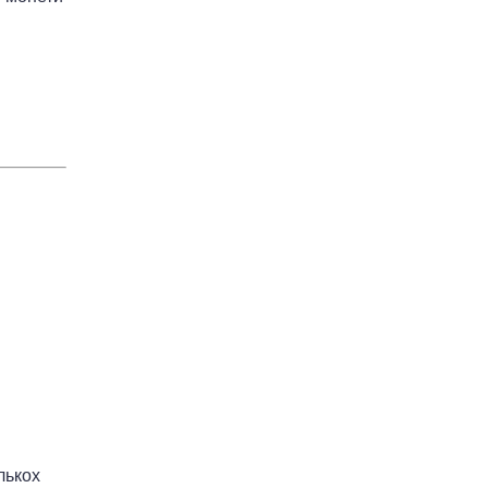
лькох