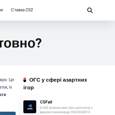
ни
Ставка CS2
товно?
ОГС у сфері азартних
євро. Це
ігор
ток, їх
ати
CSFail
0.20$ безкоштовно (без депозиту) з
використанням коду CSGODUDE10