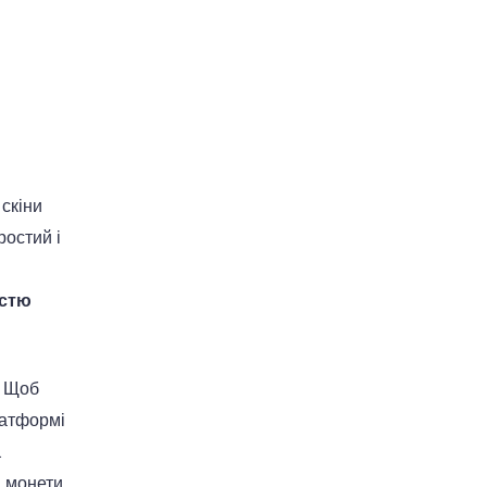
 скіни
ростий і
істю
. Щоб
латформі
.
і монети