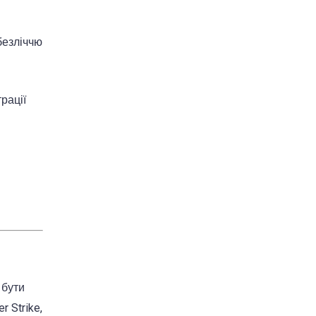
безліччю
рації
 бути
 Strike,