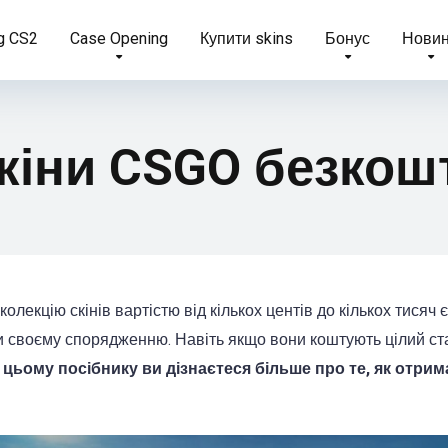
g CS2
Case Opening
Купити skins
Бонус
Нови
скіни CSGO безкош
колекцію скінів вартістю від кількох центів до кількох тисяч 
и своєму спорядженню. Навіть якщо вони коштують цілий ста
 цьому посібнику ви дізнаєтеся більше про те, як отрим