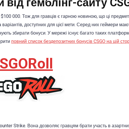
 від гемблінг-сайту CS
100 000. Тож для гравців є гарною новиною, що ці предме
 варіантів, доступних для цієї мети. Серед них геймери маю
нують збирати бонуси. У мережі існує багато таких платформ
ірити
повний список бездепозитних бонусів CSGO на цій стор
SGORoll
ounter Strike. Вона дозволяє гравцям брати участь в азартни