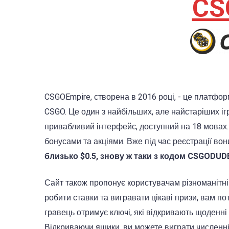
CS
CSGOEmpire, створена в 2016 році, - це платформ
CSGO. Це один з найбільших, але найстаріших ігр
привабливий інтерфейс, доступний на 18 мовах.
бонусами та акціями. Вже під час реєстрації в
близько $0.5, знову ж таки з кодом CSGODUDE
Сайт також пропонує користувачам різноманітні і
робити ставки та вигравати цікаві призи, вам по
гравець отримує ключі, які відкривають щоденні 
Відкриваючи ящики, ви можете виграти численні 