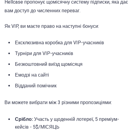
Hellcase пропонує щомісячну систему підписки, яка дає
вам доступ до численних переваг.
Як VIP, ви маєте право на наступні бонуси:
Ексклюзивна коробка для VIP-учасників
Турніри для VIP-учасників
Безкоштовний виїзд щомісяця
Емодзі на сайті
Відданий помічник
Ви можете вибрати між 3 різними пропозиціями:
Срібло:
Участь у щоденній лотереї, 5 преміум-
кейсів - 5$/МІСЯЦЬ