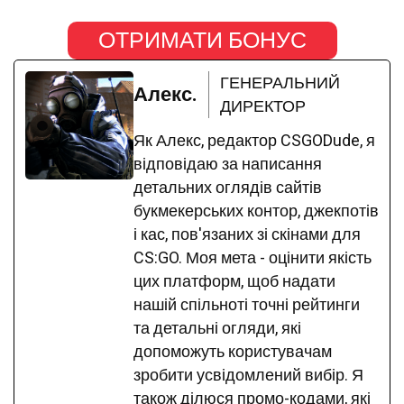
ОТРИМАТИ БОНУС
ГЕНЕРАЛЬНИЙ
Алекс.
ДИРЕКТОР
Як Алекс, редактор CSGODude, я
відповідаю за написання
детальних оглядів сайтів
букмекерських контор, джекпотів
і кас, пов'язаних зі скінами для
CS:GO. Моя мета - оцінити якість
цих платформ, щоб надати
нашій спільноті точні рейтинги
та детальні огляди, які
допоможуть користувачам
зробити усвідомлений вибір. Я
також ділюся промо-кодами, які