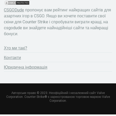
CSGODude
пропонує вам рейтинг найкращих сайтів для
азартних ігор в CSGO. Якщо ви хочете поставити свої
скіни для Counter Strike і спробувати виграти кращі, на
csgodude ви знайдете найнадійніші сайти та найкращі
бонуси.
Хто ми такі?
Контакти
Юридична інформація
Авторське право © 2023. Неофіційний і незалежний сайт Valve
Corporation. Counter Strike® є зареєстрованою торговою маркою Valve
Corporation.