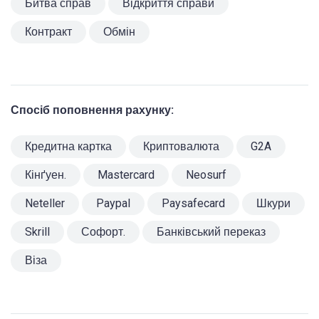
Битва справ
Відкриття справи
Контракт
Обмін
Спосіб поповнення рахунку:
Кредитна картка
Криптовалюта
G2A
Кінґуен.
Mastercard
Neosurf
Neteller
Paypal
Paysafecard
Шкури
Skrill
Софорт.
Банківський переказ
Віза