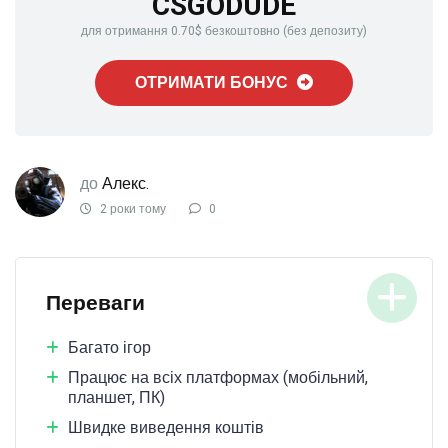
CSGODUDE
для отримання 0.70$ безкоштовно (без депозиту)
ОТРИМАТИ БОНУС
до
Алекс.
2 роки тому
0
Переваги
Багато ігор
Працює на всіх платформах (мобільний,
планшет, ПК)
Швидке виведення коштів