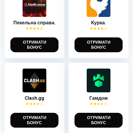
Пекельна справа.
Курка.
ОТРИМАТИ
ОТРИМАТИ
БОНУС
БОНУС
Clash.gg
Гамдом
ОТРИМАТИ
ОТРИМАТИ
БОНУС
БОНУС