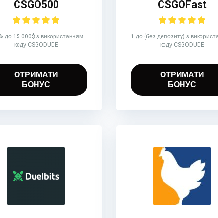
CSGO500
CSGOFast
% до 15 000$ з використанням
1 до (без депозиту) з викорис
коду CSGODUDE
коду CSGODUDE
ОТРИМАТИ
ОТРИМАТИ
БОНУС
БОНУС