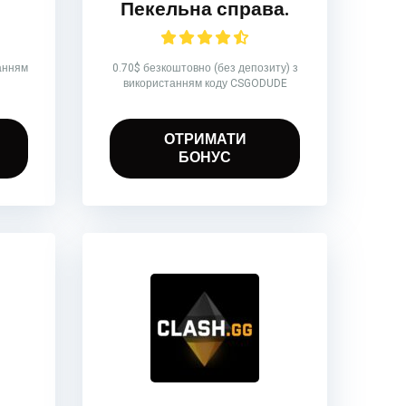
Пекельна справа.
танням
0.70$ безкоштовно (без депозиту) з
використанням коду CSGODUDE
ОТРИМАТИ
БОНУС