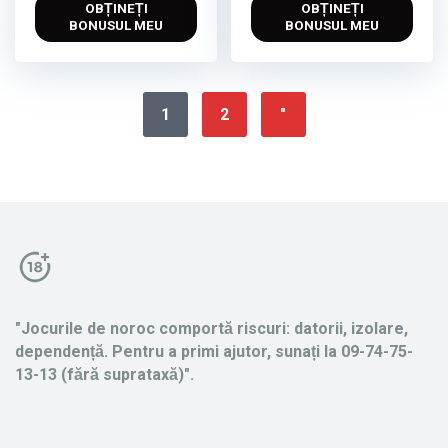
OBȚINEȚI
OBȚINEȚI
BONUSUL MEU
BONUSUL MEU
1
2
"
"Jocurile de noroc comportă riscuri: datorii, izolare,
dependență. Pentru a primi ajutor, sunați la 09-74-75-
13-13 (fără suprataxă)".