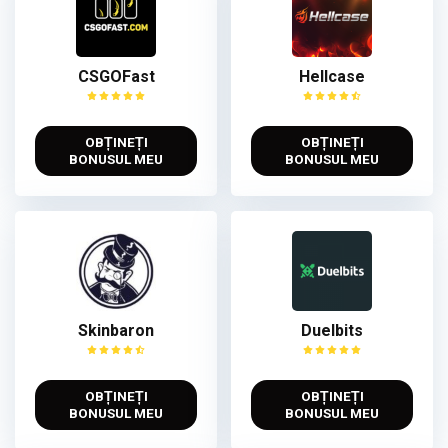
CSGOFast
Hellcase
OBȚINEȚI
OBȚINEȚI
BONUSUL MEU
BONUSUL MEU
Skinbaron
Duelbits
OBȚINEȚI
OBȚINEȚI
BONUSUL MEU
BONUSUL MEU