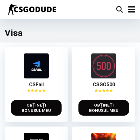
Visa
CSFail
CSGO500
OBȚINEȚI
OBȚINEȚI
BONUSUL MEU
BONUSUL MEU