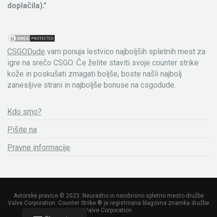
doplačila)."
CSGODude
vam ponuja lestvico najboljših spletnih mest za
igre na srečo CSGO. Če želite staviti svoje counter strike
kože in poskušati zmagati boljše, boste našli najbolj
zanesljive strani in najboljše bonuse na csgodude.
Kdo smo?
Pišite na
Pravne informacije
Avtorske pravice © 2023. Neuradno in neodvisno spletno mesto družbe
Valve Corporation. Counter Strike ® je registrirana blagovna znamka družbe
Valve Corporation.