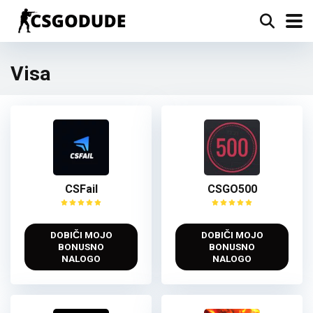
Visa
CSFail
CSGO500
DOBIČI MOJO
DOBIČI MOJO
BONUSNO
BONUSNO
NALOGO
NALOGO