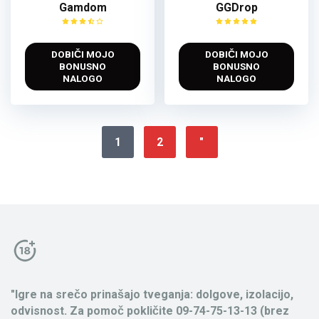
Gamdom
GGDrop
DOBIČI MOJO
DOBIČI MOJO
BONUSNO
BONUSNO
NALOGO
NALOGO
1
2
"
"Igre na srečo prinašajo tveganja: dolgove, izolacijo,
odvisnost. Za pomoč pokličite 09-74-75-13-13 (brez