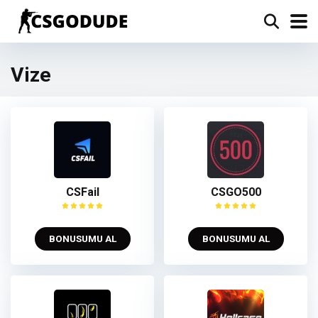
Vize
CSFail
CSGO500
BONUSUMU AL
BONUSUMU AL