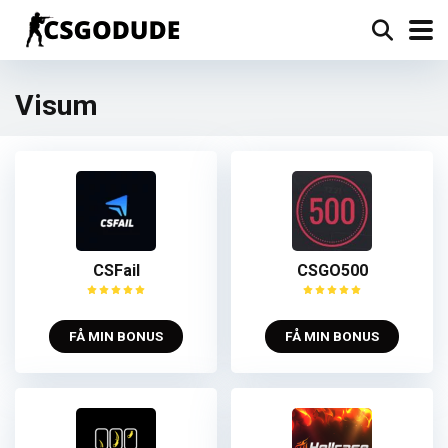
Visum
CSFail
CSGO500
FÅ MIN BONUS
FÅ MIN BONUS