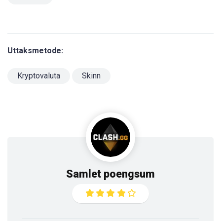
Uttaksmetode:
Kryptovaluta
Skinn
Samlet poengsum