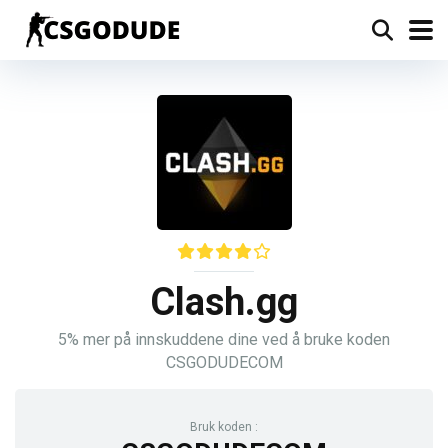
Clash.gg
5% mer på innskuddene dine ved å bruke koden
CSGODUDECOM
Bruk koden :