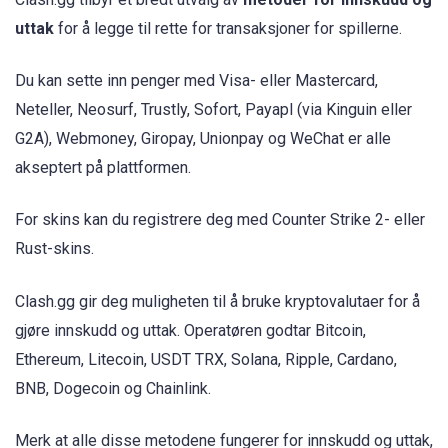
uttak
for å legge til rette for transaksjoner for spillerne.
Du kan sette inn penger med Visa- eller Mastercard,
Neteller, Neosurf, Trustly, Sofort, Payapl (via Kinguin eller
G2A), Webmoney, Giropay, Unionpay og WeChat er alle
akseptert på plattformen.
For skins kan du registrere deg med Counter Strike 2- eller
Rust-skins.
Clash.gg gir deg muligheten til å bruke kryptovalutaer for å
gjøre innskudd og uttak. Operatøren godtar Bitcoin,
Ethereum, Litecoin, USDT TRX, Solana, Ripple, Cardano,
BNB, Dogecoin og Chainlink.
Merk at alle disse metodene fungerer for innskudd og uttak,