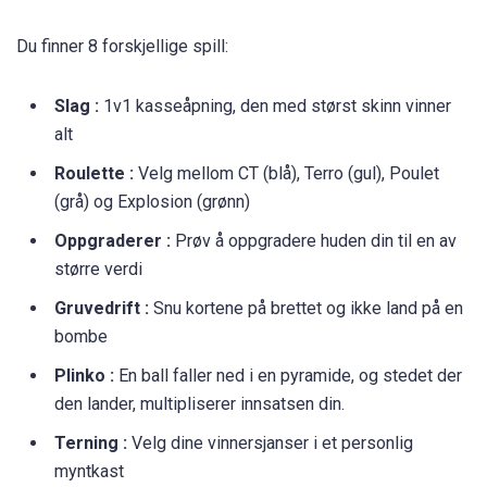
Du finner 8 forskjellige spill:
Slag :
1v1 kasseåpning, den med størst skinn vinner
alt
Roulette :
Velg mellom CT (blå), Terro (gul), Poulet
(grå) og Explosion (grønn)
Oppgraderer :
Prøv å oppgradere huden din til en av
større verdi
Gruvedrift :
Snu kortene på brettet og ikke land på en
bombe
Plinko :
En ball faller ned i en pyramide, og stedet der
den lander, multipliserer innsatsen din.
Terning :
Velg dine vinnersjanser i et personlig
myntkast