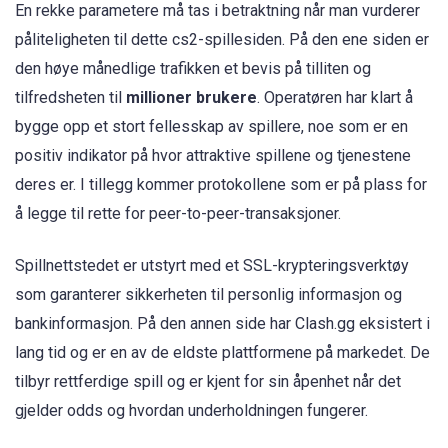
En rekke parametere må tas i betraktning når man vurderer
påliteligheten til dette cs2-spillesiden. På den ene siden er
den høye månedlige trafikken et bevis på tilliten og
tilfredsheten til
millioner brukere
. Operatøren har klart å
bygge opp et stort fellesskap av spillere, noe som er en
positiv indikator på hvor attraktive spillene og tjenestene
deres er. I tillegg kommer protokollene som er på plass for
å legge til rette for peer-to-peer-transaksjoner.
Spillnettstedet er utstyrt med et SSL-krypteringsverktøy
som garanterer sikkerheten til personlig informasjon og
bankinformasjon. På den annen side har Clash.gg eksistert i
lang tid og er en av de eldste plattformene på markedet. De
tilbyr rettferdige spill og er kjent for sin åpenhet når det
gjelder odds og hvordan underholdningen fungerer.