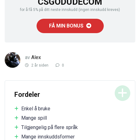
CSGODUDECOM
for å få 5% på ditt neste innskudd (ingen innskudd kreves)
FÅ MIN BONUS
av
Alex
2 år siden
0
Fordeler
Enkel å bruke
Mange spill
Tilgjengelig på flere språk
Mange innskuddsformer