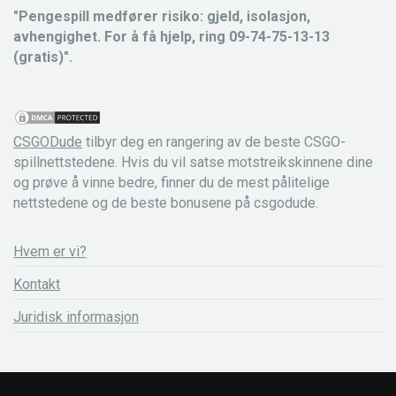
"Pengespill medfører risiko: gjeld, isolasjon,
avhengighet. For å få hjelp, ring 09-74-75-13-13
(gratis)".
CSGODude
tilbyr deg en rangering av de beste CSGO-
spillnettstedene. Hvis du vil satse motstreikskinnene dine
og prøve å vinne bedre, finner du de mest pålitelige
nettstedene og de beste bonusene på csgodude.
Hvem er vi?
Kontakt
Juridisk informasjon