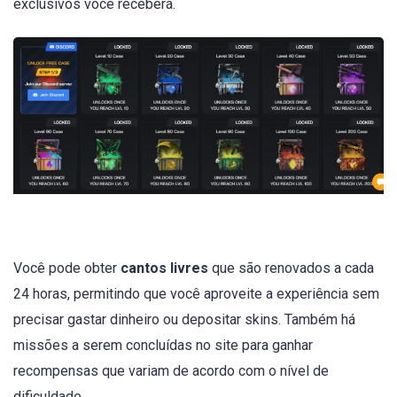
exclusivos você receberá.
Você pode obter
cantos livres
que são renovados a cada
24 horas, permitindo que você aproveite a experiência sem
precisar gastar dinheiro ou depositar skins. Também há
missões a serem concluídas no site para ganhar
recompensas que variam de acordo com o nível de
dificuldade.