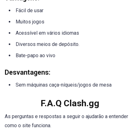
Fácil de usar
Muitos jogos
Acessível em vários idiomas
Diversos meios de depósito.
Bate-papo ao vivo
Desvantagens:
Sem máquinas caça-níqueis/jogos de mesa
F.A.Q Clash.gg
As perguntas e respostas a seguir o ajudarão a entender
como o site funciona.