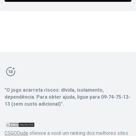
"O jogo acarreta riscos: dívida, isolamento,
dependência. Para obter ajuda, ligue para 09-74-75-13-
13 (sem custo adicional)".
CSGODude
oferece a você um ranking dos melhores sites