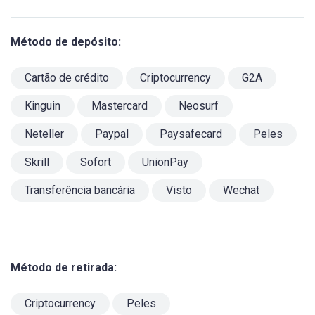
Método de depósito:
Cartão de crédito
Criptocurrency
G2A
Kinguin
Mastercard
Neosurf
Neteller
Paypal
Paysafecard
Peles
Skrill
Sofort
UnionPay
Transferência bancária
Visto
Wechat
Método de retirada:
Criptocurrency
Peles