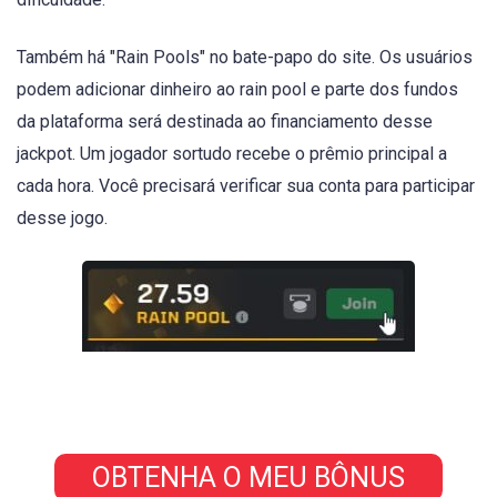
Também há "Rain Pools" no bate-papo do site. Os usuários
podem adicionar dinheiro ao rain pool e parte dos fundos
da plataforma será destinada ao financiamento desse
jackpot. Um jogador sortudo recebe o prêmio principal a
cada hora. Você precisará verificar sua conta para participar
desse jogo.
OBTENHA O MEU BÔNUS