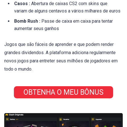
Casos :
Abertura de caixas CS2 com skins que
variam de alguns centavos a vários milhares de euros
Bomb Rush :
Passe de caixa em caixa para tentar
aumentar seus ganhos
Jogos que são fáceis de aprender e que podem render
grandes dividendos. A plataforma adiciona regularmente
novos jogos para entreter seus milhões de jogadores em
todo o mundo.
OBTENHA O MEU BÔNUS