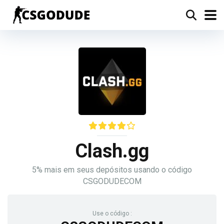
Clash.gg
5% mais em seus depósitos usando o código
CSGODUDECOM
Use o código :