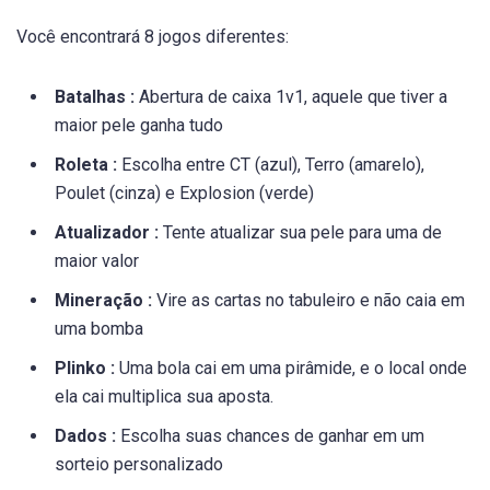
Você encontrará 8 jogos diferentes:
Batalhas :
Abertura de caixa 1v1, aquele que tiver a
maior pele ganha tudo
Roleta :
Escolha entre CT (azul), Terro (amarelo),
Poulet (cinza) e Explosion (verde)
Atualizador :
Tente atualizar sua pele para uma de
maior valor
Mineração :
Vire as cartas no tabuleiro e não caia em
uma bomba
Plinko :
Uma bola cai em uma pirâmide, e o local onde
ela cai multiplica sua aposta.
Dados :
Escolha suas chances de ganhar em um
sorteio personalizado