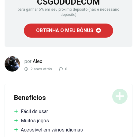
CSGODUDECOM
para ganhar 5% em seu próximo depósito (não é necessário
depósito)
OBTENHA O MEU BÔNUS
por
Alex
2 anos atrás
0
Benefícios
Fácil de usar
Muitos jogos
Acessível em vários idiomas