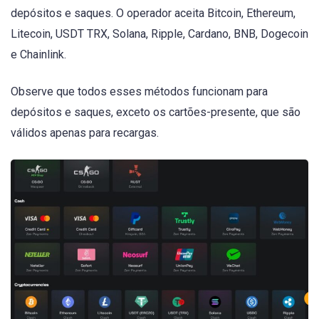
depósitos e saques. O operador aceita Bitcoin, Ethereum,
Litecoin, USDT TRX, Solana, Ripple, Cardano, BNB, Dogecoin
e Chainlink.
Observe que todos esses métodos funcionam para
depósitos e saques, exceto os cartões-presente, que são
válidos apenas para recargas.