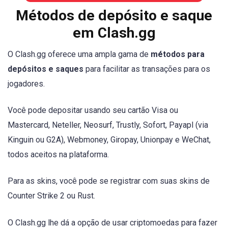
Métodos de depósito e saque
em Clash.gg
O Clash.gg oferece uma ampla gama de
métodos
para
depósitos e saques
para facilitar as transações para os
jogadores.
Você pode depositar usando seu cartão Visa ou
Mastercard, Neteller, Neosurf, Trustly, Sofort, Payapl (via
Kinguin ou G2A), Webmoney, Giropay, Unionpay e WeChat,
todos aceitos na plataforma.
Para as skins, você pode se registrar com suas skins de
Counter Strike 2 ou Rust.
O Clash.gg lhe dá a opção de usar criptomoedas para fazer