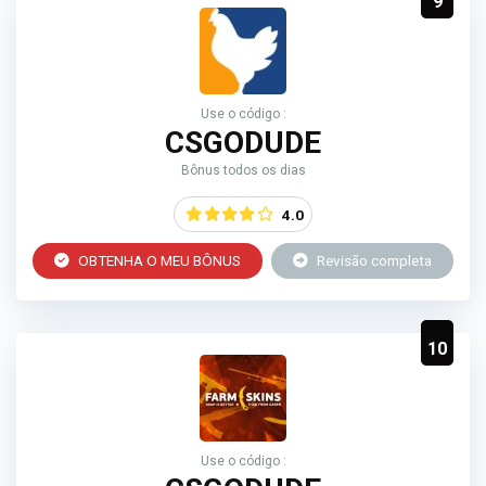
9
Use o código :
CSGODUDE
Bônus todos os dias
4.0
OBTENHA O MEU BÔNUS
Revisão completa
10
Use o código :