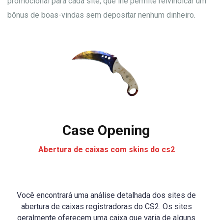
promocional para cada site, que lhe permite reivindicar um
bônus de boas-vindas sem depositar nenhum dinheiro.
Case Opening
Abertura de caixas com skins do cs2
Você encontrará uma análise detalhada dos sites de
abertura de caixas registradoras do CS2. Os sites
geralmente oferecem uma caixa que varia de alguns