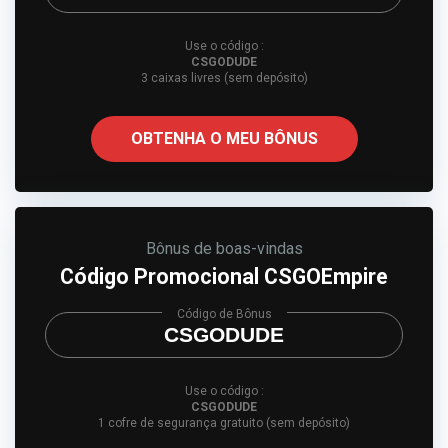
Use o código :
CSGODUDE
3 caixas livres (sem depósito)
OBTENHA O MEU BÔNUS
Bônus de boas-vindas
Código Promocional CSGOEmpire
Código de Bônus
CSGODUDE
Use o código :
CSGODUDE
1 cofre de segurança gratuito (sem depósito)