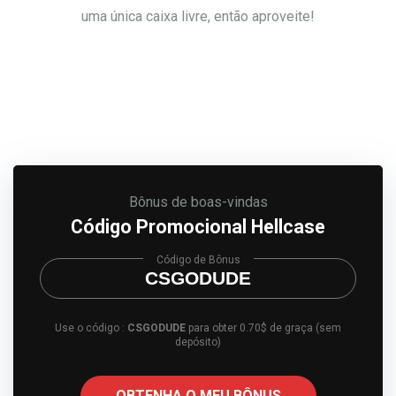
uma única caixa livre, então aproveite!
Bônus de boas-vindas
Código Promocional Hellcase
Código de Bônus
CSGODUDE
Use o código :
CSGODUDE
para obter 0.70$ de graça (sem
depósito)
OBTENHA O MEU BÔNUS