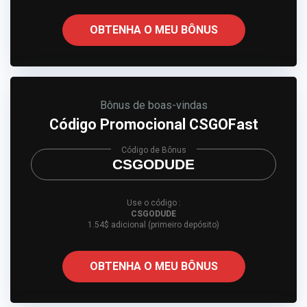
OBTENHA O MEU BÔNUS
Bônus de boas-vindas
Código Promocional CSGOFast
Código de Bônus
CSGODUDE
Use o código :
CSGODUDE
1.54$ adicional (primeiro depósito)
OBTENHA O MEU BÔNUS