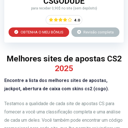
CSGODUDE
para receber 0,90$ no site (sem depósito)
4.0
OBTENHA O MEU BÔNUS
Revisão completa
Melhores sites de apostas CS2
2025
Encontre a lista dos melhores sites de apostas,
jackpot, abertura de caixa com skins cs2 (csgo).
Testamos a qualidade de cada site de apostas CS para
fornecer a você uma classificação completa e uma análise
de cada um deles. Você também pode encontrar um código