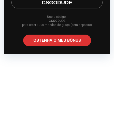
CSGODUDE
Use o código :
CSGODUDE
para obter 1000 moedas de graça (sem depósito)
OBTENHA O MEU BÔNUS