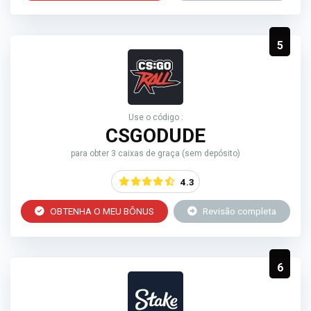
5
Use o código :
CSGODUDE
para obter 3 caixas de graça (sem depósito)
4.3
OBTENHA O MEU BÔNUS
Revisão completa
6