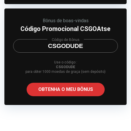
Bônus de boas-vindas
Código Promocional CSGOAtse
Código de Bônus
CSGODUDE
Use o código :
CSGODUDE
para obter 1000 moedas de graça (sem depósito)
OBTENHA O MEU BÔNUS