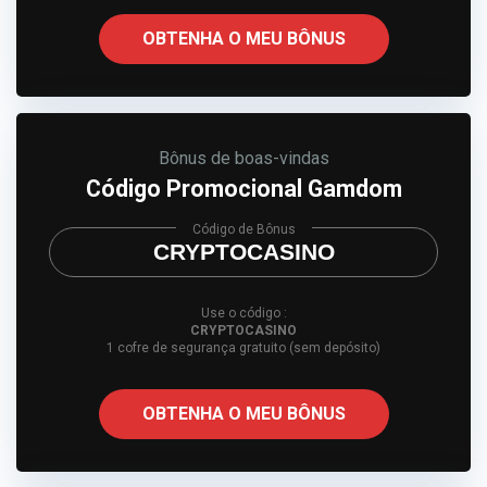
OBTENHA O MEU BÔNUS
Bônus de boas-vindas
Código Promocional Gamdom
Código de Bônus
CRYPTOCASINO
Use o código :
CRYPTOCASINO
1 cofre de segurança gratuito (sem depósito)
OBTENHA O MEU BÔNUS