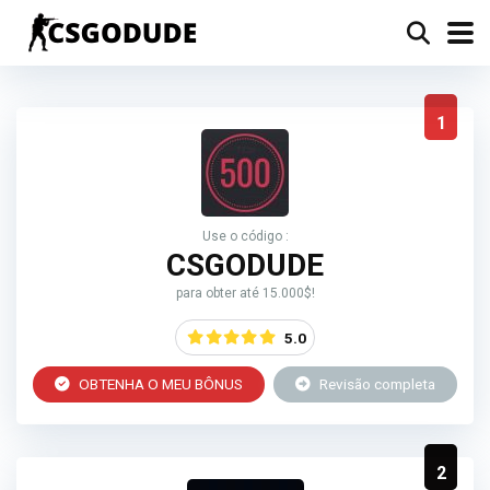
1
Use o código :
CSGODUDE
para obter até 15.000$!
5.0
OBTENHA O MEU BÔNUS
Revisão completa
2