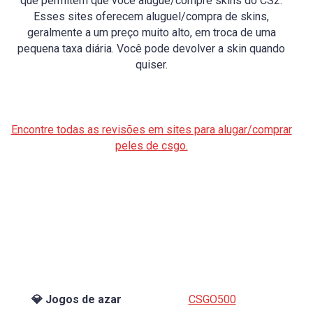
que permitem que você alugue/compre skins do CS2.
Esses sites oferecem aluguel/compra de skins,
geralmente a um preço muito alto, em troca de uma
pequena taxa diária. Você pode devolver a skin quando
quiser.
Encontre todas as revisões em sites para alugar/comprar
peles de csgo.
💎 Jogos de azar
CSGO500