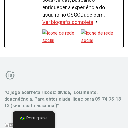
enriquecer a experiência do
usuário no CSGODude.com.
Ver biografia completa
"O jogo acarreta riscos: dívida, isolamento,
dependência. Para obter ajuda, ligue para 09-74-75-13-
13 (sem custo adicional)".
Portuguese