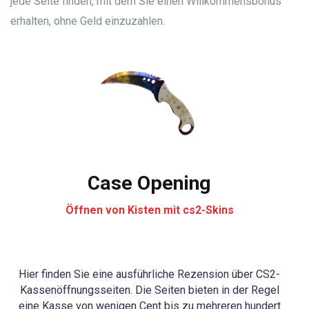
jede Seite finden, mit dem Sie einen Willkommensbonus
erhalten, ohne Geld einzuzahlen.
Case Opening
Öffnen von Kisten mit cs2-Skins
Hier finden Sie eine ausführliche Rezension über CS2-
Kassenöffnungsseiten. Die Seiten bieten in der Regel
eine Kasse von wenigen Cent bis zu mehreren hundert