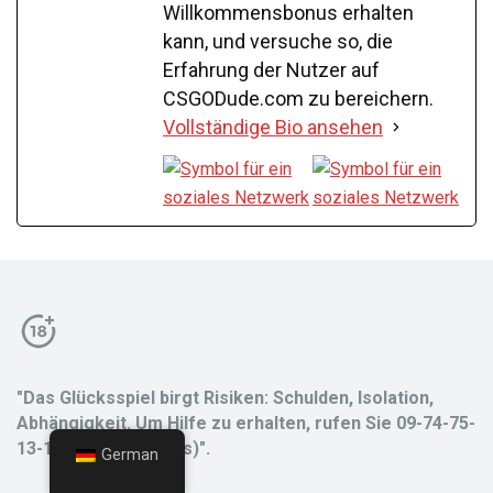
Willkommensbonus erhalten
kann, und versuche so, die
Erfahrung der Nutzer auf
CSGODude.com zu bereichern.
Vollständige Bio ansehen
"Das Glücksspiel birgt Risiken: Schulden, Isolation,
Abhängigkeit. Um Hilfe zu erhalten, rufen Sie 09-74-75-
13-13 (ohne Aufpreis)".
German