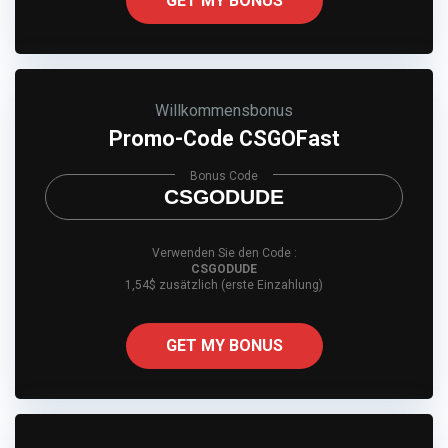
GET MY BONUS
Willkommensbonus
Promo-Code CSGOFast
Bonus Code
CSGODUDE
Verwenden Sie den Code :
CSGODUDE
1,54$ zusätzlich (erste Einzahlung)
GET MY BONUS