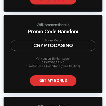
Willkommensbonus
Promo Code Gamdom
Bonus Code
CRYPTOCASINO
Verwenden Sie den Code :
CRYPTOCASINO
1 kostenloses Tresorfach (ohne Kaution)
GET MY BONUS