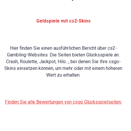
Geldspiele mit cs2-Skins
Hier finden Sie einen ausführlichen Bericht über cs2-
Gambling-Websites. Die Seiten bieten Glücksspiele an:
Crash, Roulette, Jackpot, Hilo..., bei denen Sie Ihre csgo-
Skins einsetzen können, um mehr oder mit einem höheren
Wert zu erhalten.
Finden Sie alle Bewertungen von csgo Glücksspielseiten.