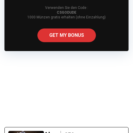
Verwenden Sie den Code :
CSGODUDE
1000 Münzen gratis erhalten (ohne Einzahlung)
GET MY BONUS