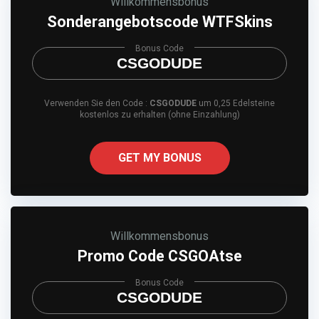
Willkommensbonus
Sonderangebotscode WTFSkins
Bonus Code
CSGODUDE
Verwenden Sie den Code :
CSGODUDE
um 0,25 Edelsteine
kostenlos zu erhalten (ohne Einzahlung)
GET MY BONUS
Willkommensbonus
Promo Code CSGOAtse
Bonus Code
CSGODUDE