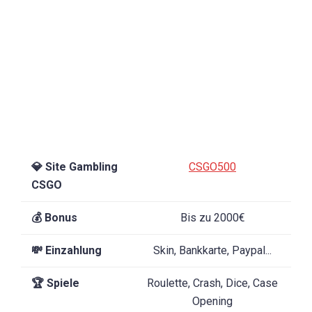
💎 Site Gambling
CSGO500
CSGO
💰 Bonus
Bis zu 2000€
💸 Einzahlung
Skin, Bankkarte, Paypal...
🏆 Spiele
Roulette, Crash, Dice, Case
Opening