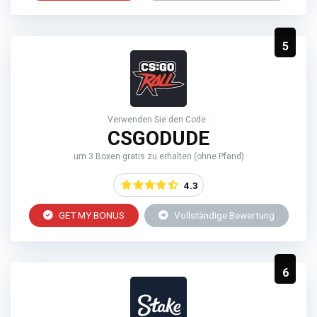
5
Verwenden Sie den Code :
CSGODUDE
um 3 Boxen gratis zu erhalten (ohne Pfand)
4.3
GET MY BONUS
Vollständige Bewertung
6