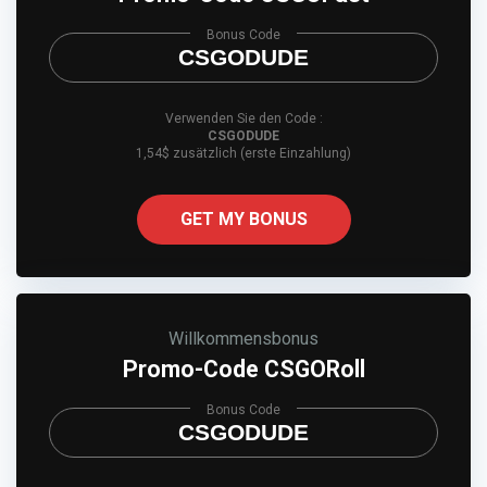
Bonus Code
CSGODUDE
Verwenden Sie den Code :
CSGODUDE
1,54$ zusätzlich (erste Einzahlung)
GET MY BONUS
Willkommensbonus
Promo-Code CSGORoll
Bonus Code
CSGODUDE