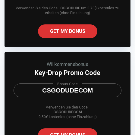
Verwenden Sie den Code :
CSGODUDE
um 0.70$ kostenlos zu
erhalten (ohne Einzahlung)
GET MY BONUS
Willkommensbonus
Key-Drop Promo Code
Bonus Code
CSGODUDECOM
Verwenden Sie den Code :
CSGODUDECOM
0,50€ kostenlos (ohne Einzahlung)