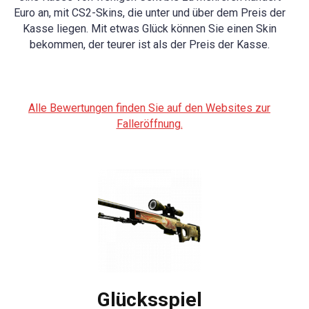
Euro an, mit CS2-Skins, die unter und über dem Preis der
Kasse liegen. Mit etwas Glück können Sie einen Skin
bekommen, der teurer ist als der Preis der Kasse.
Alle Bewertungen finden Sie auf den Websites zur
Falleröffnung.
Glücksspiel