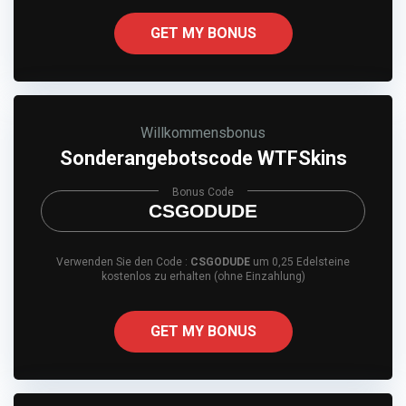
GET MY BONUS
Willkommensbonus
Sonderangebotscode WTFSkins
Bonus Code
CSGODUDE
Verwenden Sie den Code :
CSGODUDE
um 0,25 Edelsteine
kostenlos zu erhalten (ohne Einzahlung)
GET MY BONUS