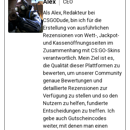
Alex
CEO
Als Alex, Redakteur bei
CSGODude, bin ich für die
Erstellung von ausführlichen
Rezensionen von Wett-, Jackpot-
und Kassenöffnungsseiten im
Zusammenhang mit CS:GO-Skins
verantwortlich. Mein Ziel ist es,
die Qualität dieser Plattformen zu
bewerten, um unserer Community
genaue Bewertungen und
detaillierte Rezensionen zur
Verfügung zu stellen und so den
Nutzern zu helfen, fundierte
Entscheidungen zu treffen. Ich
gebe auch Gutscheincodes
weiter, mit denen man einen