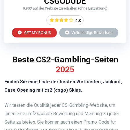
CSGODUDE
0,90$ auf der Website zu erhalten (ohne Einzahlung)
4.0
GET MY BONUS
Vollständige Bewertung
Beste CS2-Gambling-Seiten
2025
Finden Sie eine Liste der besten Wettseiten, Jackpot,
Case Opening mit cs2 (csgo) Skins.
Wir testen die Qualität jeder CS-Gambling-Website, um
Ihnen eine umfassende Bewertung und Meinung zu jeder
Seite zu bieten. Sie können auch einen Promo-Code für