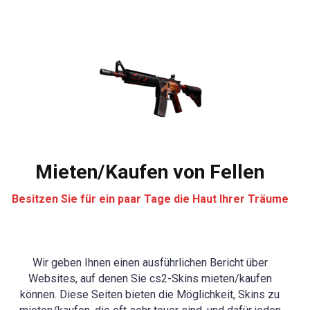
Mieten/Kaufen von Fellen
Besitzen Sie für ein paar Tage die Haut Ihrer Träume
Wir geben Ihnen einen ausführlichen Bericht über
Websites, auf denen Sie cs2-Skins mieten/kaufen
können. Diese Seiten bieten die Möglichkeit, Skins zu