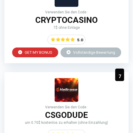
Verwenden Sie den Code :
CRYPTOCASINO
7$ ohne Einlage
5.0
GET MY BONUS
Vollständige Bewertung
7
Verwenden Sie den Code :
CSGODUDE
um 0.70$ kostenlos zu erhalten (ohne Einzahlung)