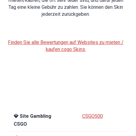
mieten/kaufen, die oft sehr teuer sind, und dafür jeden
Tag eine kleine Gebühr zu zahlen. Sie können den Skin
jederzeit zurückgeben.
Finden Sie alle Bewertungen auf Websites zu mieten /
kaufen csgo Skins.
💎 Site Gambling
CSGO500
CSGO