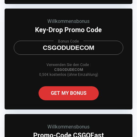
Willkommensbonus
Key-Drop Promo Code
Bonus Code
CSGODUDECOM
Verwenden Sie den Code :
CSGODUDECOM
0,50€ kostenlos (ohne Einzahlung)
GET MY BONUS
Willkommensbonus
Promo-Code CSGOFast