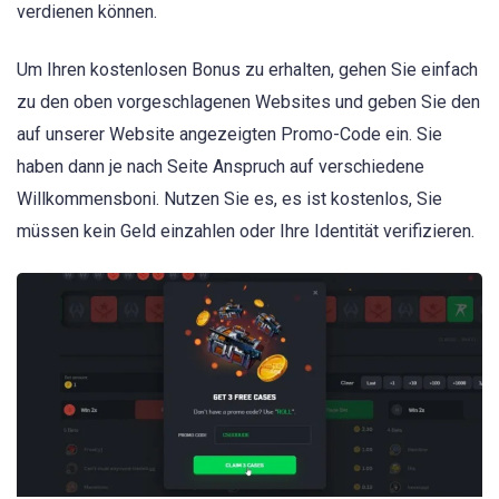
verdienen können.
Um Ihren kostenlosen Bonus zu erhalten, gehen Sie einfach
zu den oben vorgeschlagenen Websites und geben Sie den
auf unserer Website angezeigten Promo-Code ein. Sie
haben dann je nach Seite Anspruch auf verschiedene
Willkommensboni. Nutzen Sie es, es ist kostenlos, Sie
müssen kein Geld einzahlen oder Ihre Identität verifizieren.