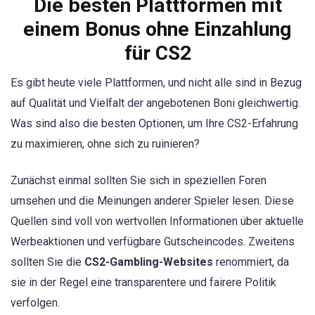
Die besten Plattformen mit
einem Bonus ohne Einzahlung
für CS2
Es gibt heute viele Plattformen, und nicht alle sind in Bezug
auf Qualität und Vielfalt der angebotenen Boni gleichwertig.
Was sind also die besten Optionen, um Ihre CS2-Erfahrung
zu maximieren, ohne sich zu ruinieren?
Zunächst einmal sollten Sie sich in speziellen Foren
umsehen und die Meinungen anderer Spieler lesen. Diese
Quellen sind voll von wertvollen Informationen über aktuelle
Werbeaktionen und verfügbare Gutscheincodes. Zweitens
sollten Sie die
CS2-Gambling-Websites
renommiert, da
sie in der Regel eine transparentere und fairere Politik
verfolgen.