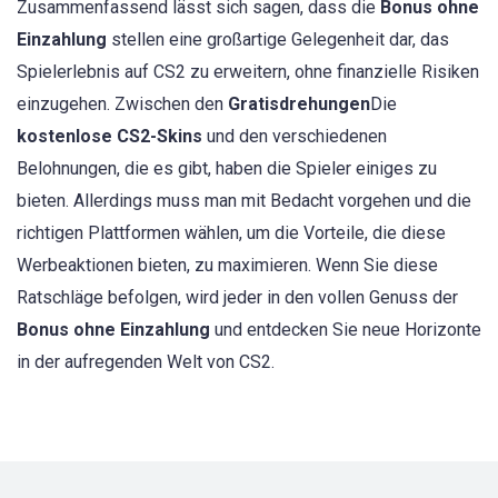
Zusammenfassend lässt sich sagen, dass die
Bonus ohne
Einzahlung
stellen eine großartige Gelegenheit dar, das
Spielerlebnis auf CS2 zu erweitern, ohne finanzielle Risiken
einzugehen. Zwischen den
Gratisdrehungen
Die
kostenlose CS2-Skins
und den verschiedenen
Belohnungen, die es gibt, haben die Spieler einiges zu
bieten. Allerdings muss man mit Bedacht vorgehen und die
richtigen Plattformen wählen, um die Vorteile, die diese
Werbeaktionen bieten, zu maximieren. Wenn Sie diese
Ratschläge befolgen, wird jeder in den vollen Genuss der
Bonus ohne Einzahlung
und entdecken Sie neue Horizonte
in der aufregenden Welt von CS2.