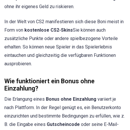
ohne ihr eigenes Geld zu riskieren.
In der Welt von CS2 manifestieren sich diese Boni meist in
Form von
kostenlose CS2-Skins
Sie können auch
zusätzliche Punkte oder andere spielbezogene Vorteile
erhalten. So können neue Spieler in das Spielerlebnis
eintauchen und gleichzeitig die verfügbaren Funktionen
ausprobieren.
Wie funktioniert ein Bonus ohne
Einzahlung?
Die Erlangung eines
Bonus ohne Einzahlung
variiert je
nach Plattform. In der Regel genügt es, ein Benutzerkonto
einzurichten und bestimmte Bedingungen zu erfüllen, wie z.
B. die Eingabe eines
Gutscheincode
oder seine E-Mail-