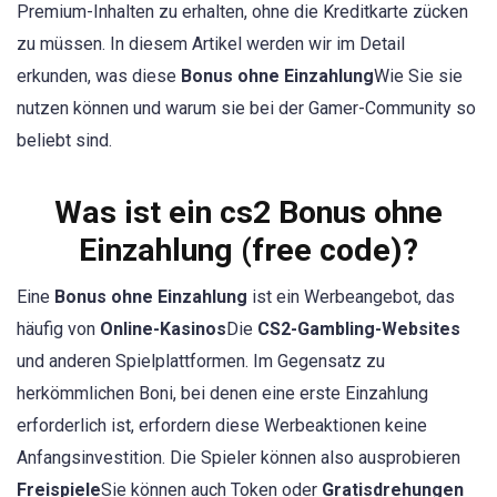
Premium-Inhalten zu erhalten, ohne die Kreditkarte zücken
zu müssen. In diesem Artikel werden wir im Detail
erkunden, was diese
Bonus ohne Einzahlung
Wie Sie sie
nutzen können und warum sie bei der Gamer-Community so
beliebt sind.
Was ist ein cs2 Bonus ohne
Einzahlung (free code)?
Eine
Bonus ohne Einzahlung
ist ein Werbeangebot, das
häufig von
Online-Kasinos
Die
CS2-Gambling-Websites
und anderen Spielplattformen. Im Gegensatz zu
herkömmlichen Boni, bei denen eine erste Einzahlung
erforderlich ist, erfordern diese Werbeaktionen keine
Anfangsinvestition. Die Spieler können also ausprobieren
Freispiele
Sie können auch Token oder
Gratisdrehungen