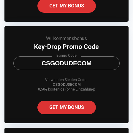
GET MY BONUS
Willkommensbonus
Key-Drop Promo Code
Bonus Code
CSGODUDECOM
Verwenden Sie den Code :
CSGODUDECOM
0,50€ kostenlos (ohne Einzahlung)
GET MY BONUS