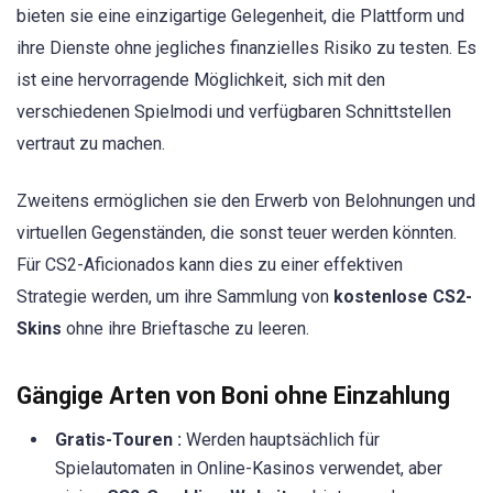
bieten sie eine einzigartige Gelegenheit, die Plattform und
ihre Dienste ohne jegliches finanzielles Risiko zu testen. Es
ist eine hervorragende Möglichkeit, sich mit den
verschiedenen Spielmodi und verfügbaren Schnittstellen
vertraut zu machen.
Zweitens ermöglichen sie den Erwerb von Belohnungen und
virtuellen Gegenständen, die sonst teuer werden könnten.
Für CS2-Aficionados kann dies zu einer effektiven
Strategie werden, um ihre Sammlung von
kostenlose CS2-
Skins
ohne ihre Brieftasche zu leeren.
Gängige Arten von Boni ohne Einzahlung
Gratis-Touren :
Werden hauptsächlich für
Spielautomaten in Online-Kasinos verwendet, aber