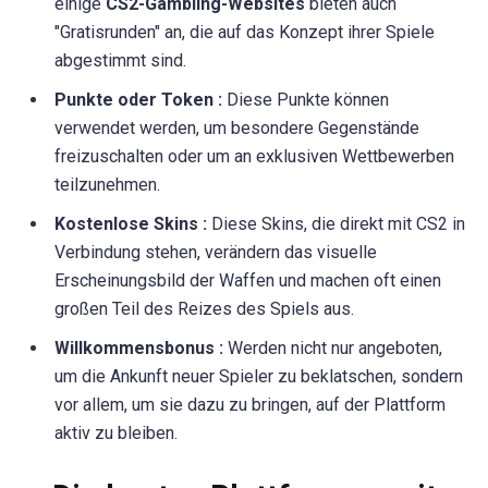
einige
CS2-Gambling-Websites
bieten auch
"Gratisrunden" an, die auf das Konzept ihrer Spiele
abgestimmt sind.
Punkte oder Token :
Diese Punkte können
verwendet werden, um besondere Gegenstände
freizuschalten oder um an exklusiven Wettbewerben
teilzunehmen.
Kostenlose Skins :
Diese Skins, die direkt mit CS2 in
Verbindung stehen, verändern das visuelle
Erscheinungsbild der Waffen und machen oft einen
großen Teil des Reizes des Spiels aus.
Willkommensbonus :
Werden nicht nur angeboten,
um die Ankunft neuer Spieler zu beklatschen, sondern
vor allem, um sie dazu zu bringen, auf der Plattform
aktiv zu bleiben.