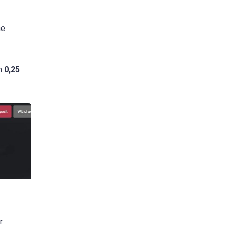
ne
um
0,25
r