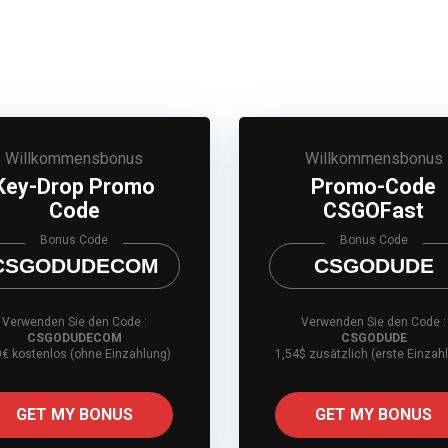
Willkommensbonus
Willkommensbonus
Key-Drop Promo
Promo-Code
Code
CSGOFast
Bonus Code
Bonus Code
CSGODUDECOM
CSGODUDE
Verwenden Sie den Code :
Verwenden Sie den Code :
CSGODUDECOM
CSGODUDE
0€ kostenlos (ohne Einzahlung)
1,54$ zusätzlich (erste Einzah
GET MY BONUS
GET MY BONUS