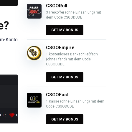
CSGORoll
3 Freikoffer (ohne Einzahlung) mit
dem Code CSGODUDE
e?
GET MY BONUS
eam-Konto
CSGOEmpire
1 kostenloses Bankschließfach
(ohne Pfand) mit dem Code
CSGODUDE
GET MY BONUS
CSGOFast
1 Kasse (ohne Einzahlung) mit dem
Code CSGODUDE
GET MY BONUS