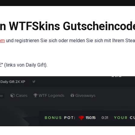
den WTFSkins Gutscheincod
com
und registrieren Sie sich oder melden Sie sich mit Ihrem St
 (links von Daily Gift).