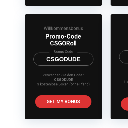
Willkommensbonus
Promo-Code
CSGORoll
Bonus Code
CSGODUDE
Verwenden Sie den Code :
CSGODUDE
1 
3 kostenlose Boxen (ohne Pfand)
GET MY BONUS