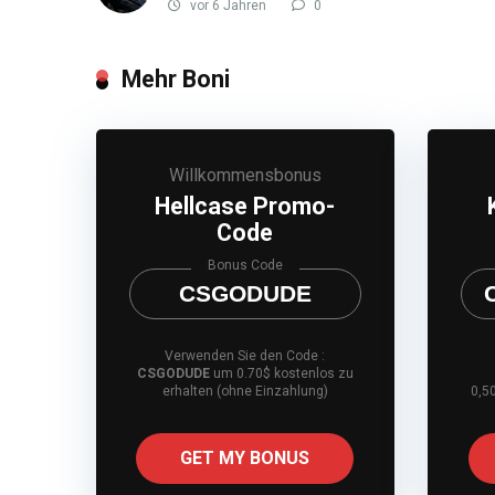
vor 6 Jahren
0
Mehr Boni
Willkommensbonus
Hellcase Promo-
Code
Bonus Code
CSGODUDE
Verwenden Sie den Code :
CSGODUDE
um 0.70$ kostenlos zu
erhalten (ohne Einzahlung)
0,5
GET MY BONUS