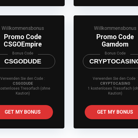
Willkommensbonus
Willkommensbonus
Promo Code
Promo Code
CSGOEmpire
Gamdom
Bonus Code
Bonus Code
CSGODUDE
CRYPTOCASIN
Verwenden Sie den Code :
Verwenden Sie den Code :
CSGODUDE
CRYPTOCASINO
kostenloses Tresorfach (ohne
1 kostenloses Tresorfach (o
Kaution)
Kaution)
GET MY BONUS
GET MY BONUS