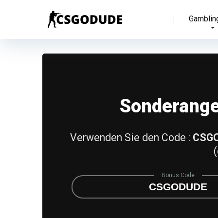
Gamblin
Sonderang
Verwenden Sie den Code :
CSG
Bonus Code
CSGODUDE