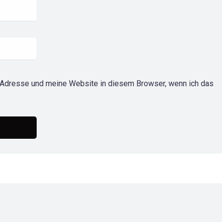
Adresse und meine Website in diesem Browser, wenn ich das