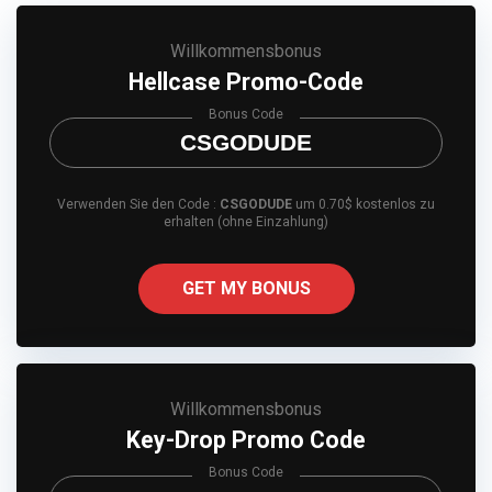
Willkommensbonus
Hellcase Promo-Code
Bonus Code
CSGODUDE
Verwenden Sie den Code :
CSGODUDE
um 0.70$ kostenlos zu
erhalten (ohne Einzahlung)
GET MY BONUS
Willkommensbonus
Key-Drop Promo Code
Bonus Code