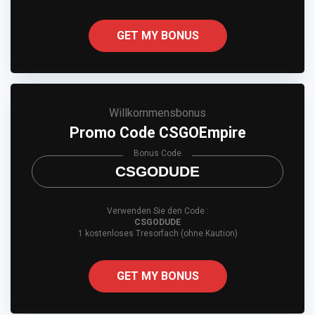
GET MY BONUS
Willkommensbonus
Promo Code CSGOEmpire
Bonus Code
CSGODUDE
Verwenden Sie den Code :
CSGODUDE
1 kostenloses Tresorfach (ohne Kaution)
GET MY BONUS