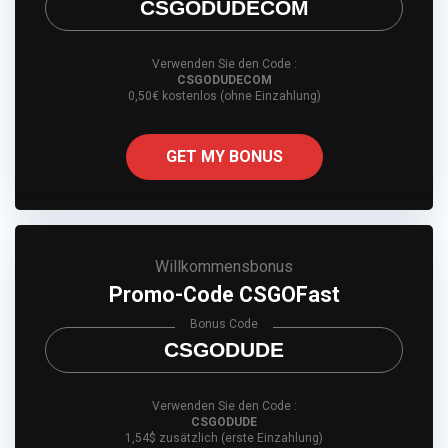
CSGODUDECOM
Verwenden Sie den Code :
CSGODUDECOM
0,50€ kostenlos (ohne Einzahlung)
GET MY BONUS
Willkommensbonus
Promo-Code CSGOFast
Bonus Code
CSGODUDE
Verwenden Sie den Code :
CSGODUDE
1,54$ zusätzlich (erste Einzahlung)