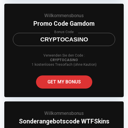
Willkommensbonus
Promo Code Gamdom
Bonus Code
CRYPTOCASINO
Verwenden Sie den Code :
CRYPTOCASINO
1 kostenloses Tresorfach (ohne Kaution)
GET MY BONUS
Willkommensbonus
Sonderangebotscode WTFSkins